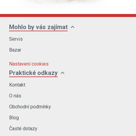
expand_more
Mohlo by vás zajímat
Servis
Bazar
Nastavení cookies
expand_more
Praktické odkazy
Kontakt
O nás
Obchodní podmínky
Blog
Časté dotazy