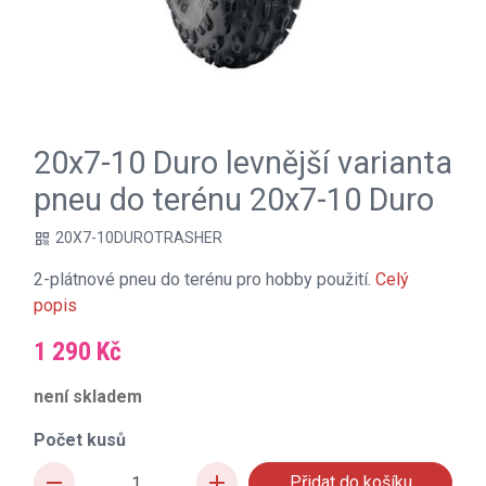
20x7-10 Duro levnější varianta
pneu do terénu 20x7-10 Duro
20X7-10DUROTRASHER
qr_code
2-plátnové pneu do terénu pro hobby použití.
Celý
popis
1 290 Kč
není skladem
Počet kusů
remove
add