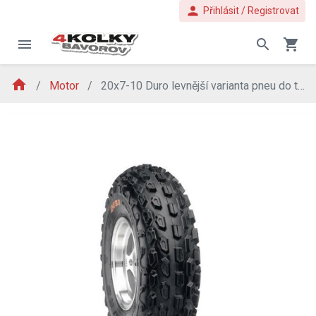
person
Přihlásit / Registrovat
menu
search
shopping_cart
home
Motor
20x7-10 Duro levnější varianta pneu do terénu 20x7-10 Duro