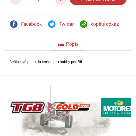
Facebook
Twitter
kopíruj odkaz
list
Popis
2-pl
átnové pneu do terénu pro hobby použití.