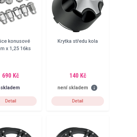
ice konusové
Krytka středu kola
m x 1,25 16ks
690 Kč
140 Kč
info
skladem
není skladem
Detail
Detail