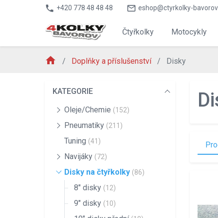
phone
mail_outline
+420 778 48 48 48
eshop@ctyrkolky-bavorov
Čtyřkolky
Motocykly
home
Doplňky a příslušenství
Disky
KATEGORIE
Di
Oleje/Chemie
(152)
Pneumatiky
(211)
Tuning
(41)
Pro
Navijáky
(72)
Disky na čtyřkolky
(86)
8" disky
(12)
9" disky
(10)