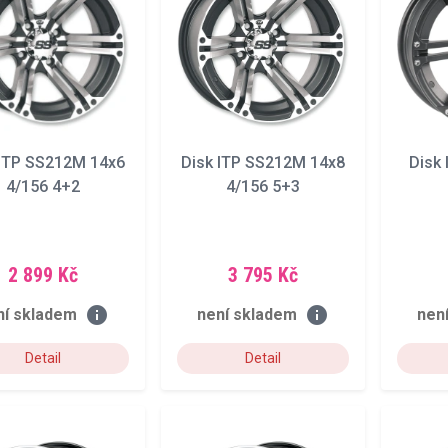
 ITP SS212M 14x6
Disk ITP SS212M 14x8
Disk 
4/156 4+2
4/156 5+3
2 899 Kč
3 795 Kč
info
info
ní skladem
není skladem
nen
Detail
Detail