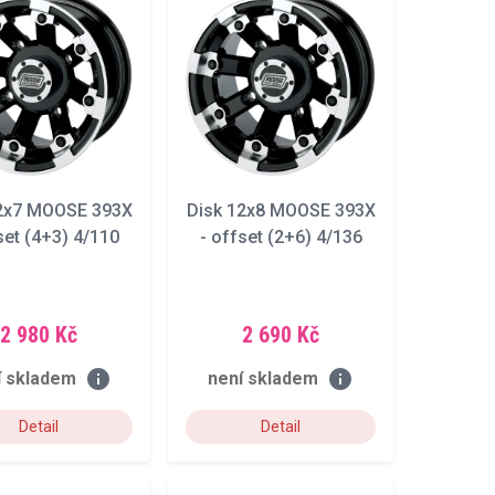
12x7 MOOSE 393X
Disk 12x8 MOOSE 393X
set (4+3) 4/110
- offset (2+6) 4/136
2 980 Kč
2 690 Kč
info
info
í skladem
není skladem
Detail
Detail