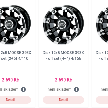
 12x8 MOOSE 393X
Disk 12x8 MOOSE 393X
Disk 
fset (2+6) 4/110
- offset (4+4) 4/156
- off
2 690 Kč
2 690 Kč
info
info
ní skladem
není skladem
nen
Detail
Detail