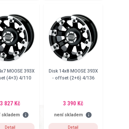
14x7 MOOSE 393X
Disk 14x8 MOOSE 393X
set (4+3) 4/110
- offset (2+6) 4/136
3 827 Kč
3 390 Kč
info
info
í skladem
není skladem
Detail
Detail