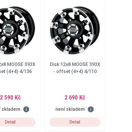
12x8 MOOSE 393X
Disk 12x8 MOOSE 393X
set (4+4) 4/136
- offset (4+4) 4/110
2 590 Kč
2 690 Kč
info
info
í skladem
není skladem
Detail
Detail