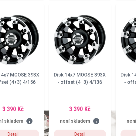
 14x7 MOOSE 393X
Disk 14x7 MOOSE 393X
Disk 
fset (4+3) 4/156
- offset (4+3) 4/136
- off
3 390 Kč
3 390 Kč
info
info
ní skladem
není skladem
nen
Detail
Detail