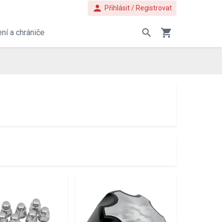
person
Přihlásit / Registrovat
search
shopping_cart
ní a chrániče