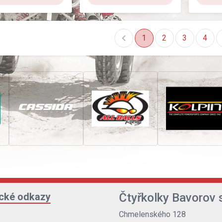
chevron_left
1
2
3
4
ické odkazy
Čtyřkolky Bavorov s
Chmelenského 128