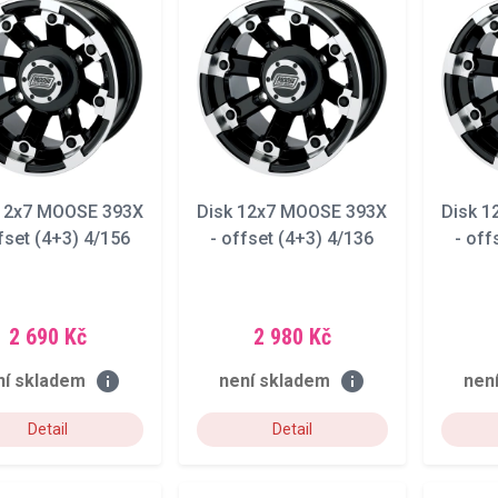
 12x7 MOOSE 393X
Disk 12x7 MOOSE 393X
Disk 
fset (4+3) 4/156
- offset (4+3) 4/136
- off
2 690 Kč
2 980 Kč
info
info
ní skladem
není skladem
nen
Detail
Detail