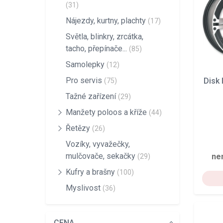
(31)
Nájezdy, kurtny, plachty
(17)
Světla, blinkry, zrcátka,
tacho, přepínače...
(85)
Samolepky
(12)
Pro servis
Disk
(75)
Tažné zařízení
(29)
Manžety poloos a kříže
(44)
Řetězy
(26)
Vozíky, vyvažečky,
mulčovače, sekačky
ne
(29)
Kufry a brašny
(100)
Myslivost
(36)
CENA