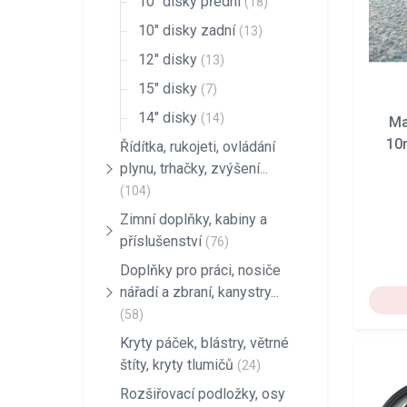
10" disky přední
(18)
10" disky zadní
(13)
12" disky
(13)
15" disky
(7)
14" disky
(14)
Ma
10
Řídítka, rukojeti, ovládání
plynu, trhačky, zvýšení...
(104)
Zimní doplňky, kabiny a
příslušenství
(76)
Doplňky pro práci, nosiče
nářadí a zbraní, kanystry...
(58)
Kryty páček, blástry, větrné
štíty, kryty tlumičů
(24)
Rozšiřovací podložky, osy