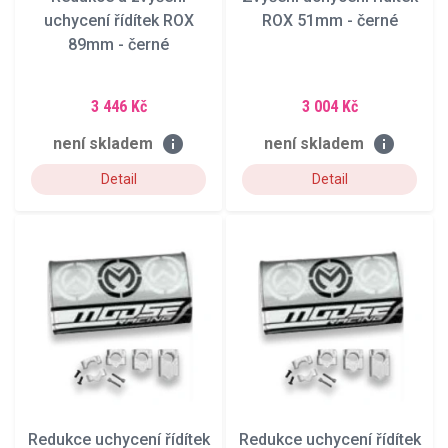
uchycení řídítek ROX
ROX 51mm - černé
89mm - černé
3 446 Kč
3 004 Kč
info
info
není skladem
není skladem
Detail
Detail
Redukce uchycení řídítek
Redukce uchycení řídítek