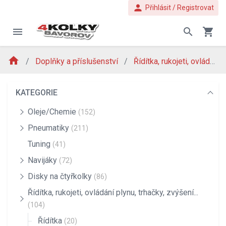
person
Přihlásit / Registrovat
menu
search
shopping_cart
home
Doplňky a příslušenství
Řídítka, rukojeti, ovládání plynu, trhačky, zvýšení...
KATEGORIE
Oleje/Chemie
(152)
Pneumatiky
(211)
Tuning
(41)
Navijáky
(72)
Disky na čtyřkolky
(86)
Řídítka, rukojeti, ovládání plynu, trhačky, zvýšení...
(104)
Řídítka
(20)