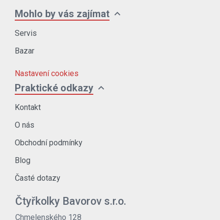
expand_more
Mohlo by vás zajímat
Servis
Bazar
Nastavení cookies
expand_more
Praktické odkazy
Kontakt
O nás
Obchodní podmínky
Blog
Časté dotazy
Čtyřkolky Bavorov s.r.o.
Chmelenského 128