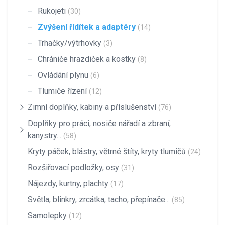
Rukojeti
(30)
Zvýšení řídítek a adaptéry
(14)
Trhačky/výtrhovky
(3)
Chrániče hrazdiček a kostky
(8)
Ovládání plynu
(6)
Tlumiče řízení
(12)
Zimní doplňky, kabiny a příslušenství
(76)
Doplňky pro práci, nosiče nářadí a zbraní,
kanystry...
(58)
Kryty páček, blástry, větrné štíty, kryty tlumičů
(24)
Rozšiřovací podložky, osy
(31)
Nájezdy, kurtny, plachty
(17)
Světla, blinkry, zrcátka, tacho, přepínače...
(85)
Samolepky
(12)