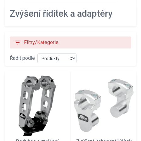
Zvýšení řídítek a adaptéry
filter_list
Filtry/Kategorie
Řadit podle