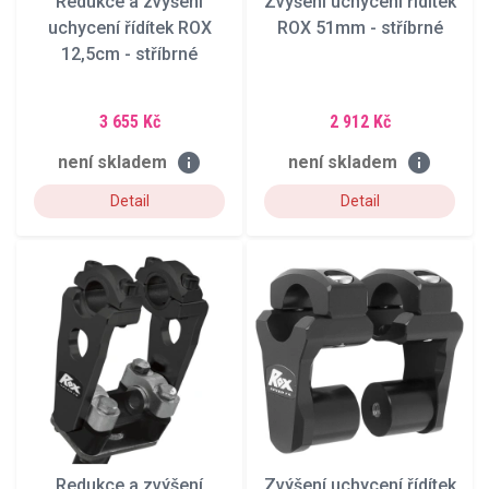
Redukce a zvýšení
Zvýšení uchycení řídítek
uchycení řídítek ROX
ROX 51mm - stříbrné
12,5cm - stříbrné
3 655 Kč
2 912 Kč
info
info
není skladem
není skladem
Detail
Detail
Redukce a zvýšení
Zvýšení uchycení řídítek