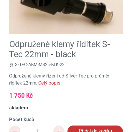
Odpružené klemy řídítek S-
Tec 22mm - black
S-TEC-ABM-MS25-BLK-22
qr_code
Odpružené klemy řízení od Silver Tec pro průměr
řídítek 22mm.
Celý popis
1 750 Kč
skladem
Počet kusů
remove
add