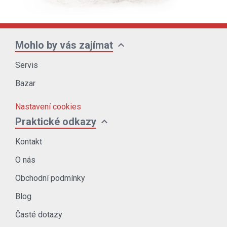
expand_more
Mohlo by vás zajímat
Servis
Bazar
Nastavení cookies
expand_more
Praktické odkazy
Kontakt
O nás
Obchodní podmínky
Blog
Časté dotazy