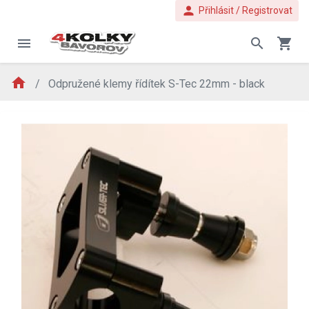
person
Přihlásit / Registrovat
menu
search
shopping_cart
home
Odpružené klemy řídítek S-Tec 22mm - black