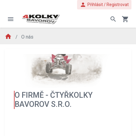
person
Přihlásit / Registrovat
menu
search
shopping_cart
home
O nás
O FIRMĚ - ČTYŘKOLKY
BAVOROV S.R.O.