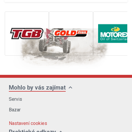
expand_more
Mohlo by vás zajímat
Servis
Bazar
Nastavení cookies
expand_more
Praktické odkazy