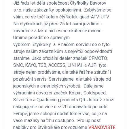
Již řadu let dělá společnost Čtyřkolky Bavorov
s.r.o. naše zákazníky spokojenými. Zabýváme se
vším, co se točí kolem čtyřkolek-quad-ATV-UTV.
Na čtyřkolkách již přes 25 let sami jezdíme i
závodíme a tak o nich víme skutečně mnoho.
Umíme poradit se správným
výběrem čtyřkolky a v našem servisu se o tyto
stroje našim zákazníkům s největší odpovědností
staráme. Jako oficiální dealer značek CFMOTO,
SMC, KAYO, TGB, ACCESS, LINHAI a AJP, tyto
stroje nejen prodáváme, ale také řešíme záruční i
pozáruční servis. Servisujeme ale také stroje od
japonských a amerických výrobců. Dále jsme
výhradními dovozci značek Kolpin, Goldspeed,
SilverTec a Quadracing products QR. Jelikož zboží
nakupujeme od více než 20 dodavatelů po celé
Evropě, jsme schopni dodat téměř vše, co je na
vaše mazlíky na trhu dostupné. Pro úplnost
nabídky pro čtyřkolkáře provozujeme
VRAKOVIŠTĚ