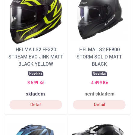
MAT ČERNÁ NEON ŽLUTÁ
MODRÁ FLUO ORANŽOVÁ
MODRÁ TITÁNIUM MATT
ORANŽOVÁ ČERNÁ
ŠEDÁ BÍLÁ ČERNÁ
HELMA LS2 FF320
HELMA LS2 FF800
TITÁNIUM ČERNÁ BÍLÁ
STREAM EVO JINK MATT
STORM SOLID MATT
TITÁNIUM MATT
BLACK YELLOW
BLACK
TITANOVÁ RŮŽOVÁ
Novinka
Novinka
ŽLUTÁ ČERNÁ
3 599 Kč
4 499 Kč
skladem
není skladem
Detail
Detail