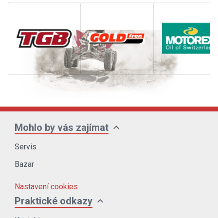
expand_more
Mohlo by vás zajímat
Servis
Bazar
Nastavení cookies
expand_more
Praktické odkazy