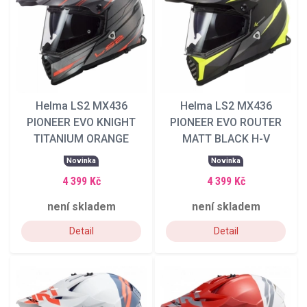
Helma LS2 MX436
Helma LS2 MX436
PIONEER EVO KNIGHT
PIONEER EVO ROUTER
TITANIUM ORANGE
MATT BLACK H-V
YELLOW
Novinka
Novinka
4 399 Kč
4 399 Kč
není skladem
není skladem
Detail
Detail