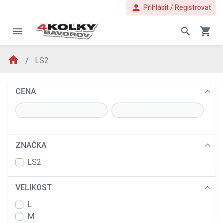
person
Přihlásit / Registrovat
menu
search
shopping_cart
home
LS2
CENA
ZNAČKA
LS2
VELIKOST
L
M