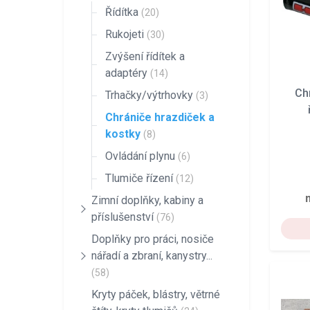
Řídítka
(20)
Rukojeti
(30)
Zvýšení řídítek a
adaptéry
(14)
Ch
Trhačky/výtrhovky
(3)
Chrániče hrazdiček a
kostky
(8)
Ovládání plynu
(6)
Tlumiče řízení
(12)
Zimní doplňky, kabiny a
příslušenství
(76)
Doplňky pro práci, nosiče
nářadí a zbraní, kanystry...
(58)
Kryty páček, blástry, větrné