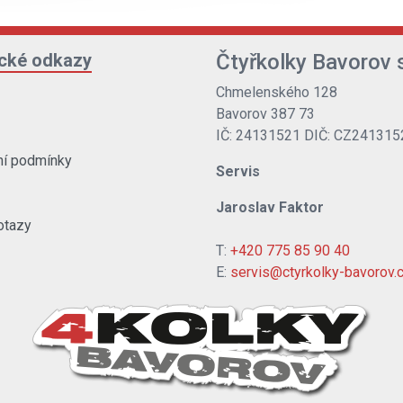
ické odkazy
Čtyřkolky Bavorov s
Chmelenského 128
Bavorov 387 73
IČ: 24131521 DIČ: CZ241315
í podmínky
Servis
Jaroslav Faktor
otazy
T:
+420 775 85 90 40
E:
servis@ctyrkolky-bavorov.