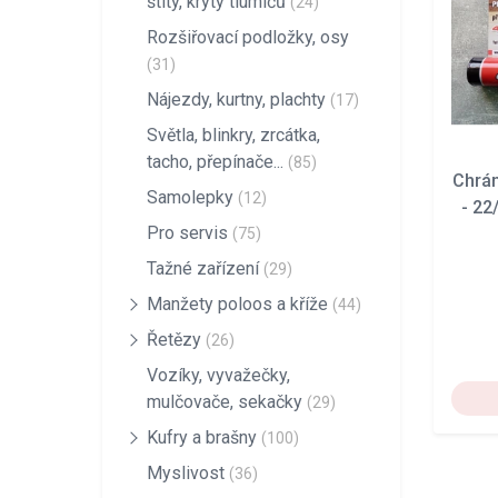
štíty, kryty tlumičů
(24)
Rozšiřovací podložky, osy
(31)
Nájezdy, kurtny, plachty
(17)
Světla, blinkry, zrcátka,
tacho, přepínače...
(85)
Chrán
Samolepky
(12)
- 22
Pro servis
(75)
Tažné zařízení
(29)
Manžety poloos a kříže
(44)
Řetězy
(26)
Vozíky, vyvažečky,
mulčovače, sekačky
(29)
Kufry a brašny
(100)
Myslivost
(36)