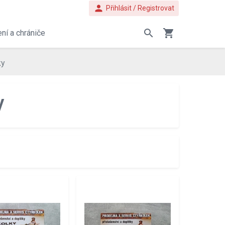
person
Přihlásit / Registrovat
search
shopping_cart
ní a chrániče
ky
y