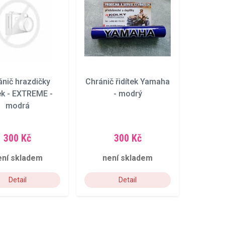
ánič hrazdičky
Chránič řidítek Yamaha
tek - EXTREME -
- modrý
modrá
300 Kč
300 Kč
ení skladem
není skladem
Detail
Detail