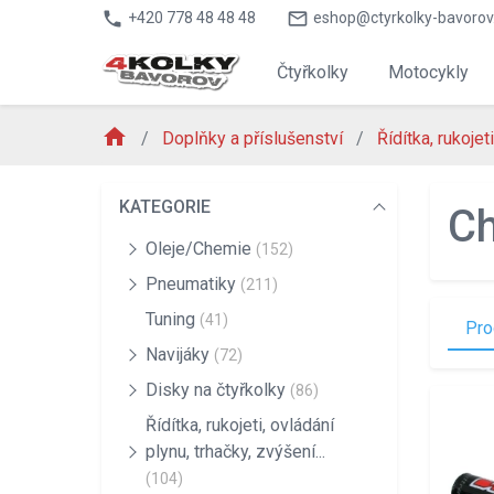
phone
mail_outline
+420 778 48 48 48
eshop@ctyrkolky-bavorov
Čtyřkolky
Motocykly
home
Doplňky a příslušenství
Řídítka, rukojet
KATEGORIE
Ch
Oleje/Chemie
(152)
Pneumatiky
(211)
Tuning
(41)
Pro
Navijáky
(72)
Disky na čtyřkolky
(86)
Řídítka, rukojeti, ovládání
plynu, trhačky, zvýšení...
(104)