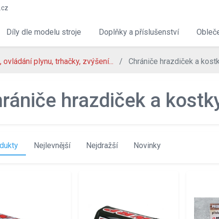
.cz
Díly dle modelu stroje
Doplňky a příslušenství
Obleče
i, ovládání plynu, trhačky, zvýšení...
Chrániče hrazdiček a kost
rániče hrazdiček a kostk
dukty
Nejlevnější
Nejdražší
Novinky