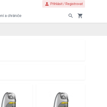
person
Přihlásit / Registrovat
search
shopping_cart
ní a chrániče