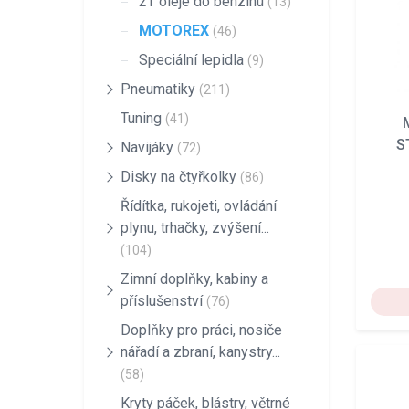
2T oleje do benzinu
(13)
MOTOREX
(46)
Speciální lepidla
(9)
Pneumatiky
(211)
Tuning
(41)
S
Navijáky
(72)
Disky na čtyřkolky
(86)
Řídítka, rukojeti, ovládání
plynu, trhačky, zvýšení...
(104)
Zimní doplňky, kabiny a
příslušenství
(76)
Doplňky pro práci, nosiče
nářadí a zbraní, kanystry...
(58)
Kryty páček, blástry, větrné