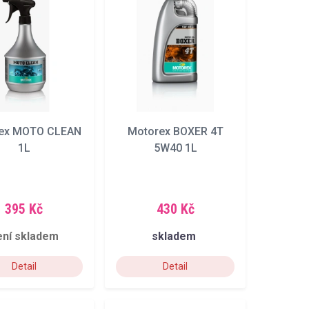
ex MOTO CLEAN
Motorex BOXER 4T
1L
5W40 1L
395 Kč
430 Kč
ení skladem
skladem
Detail
Detail