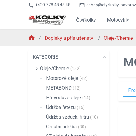
phone
mail_outline
+420 778 48 48 48
eshop@ctyrkolky-bavorov
Čtyřkolky
Motocykly
home
Doplňky a příslušenství
Oleje/Chemie
KATEGORIE
M
Oleje/Chemie
(152)
Motorové oleje
(42)
METABOND
(12)
Pro
Převodové oleje
(14)
Údržba řetězu
(16)
Údržba vzduch. filtru
(10)
Ostatní údržba
(30)