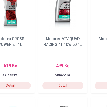
otorex CROSS
Motorex ATV QUAD
Moto
POWER 2T 1L
RACING 4T 10W 50 1L
519 Kč
499 Kč
skladem
skladem
Detail
Detail