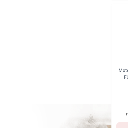
Mot
F