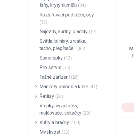
štíty, kryty tlumičů
(24)
Rozšiřovací podložky, osy
(31)
Nájezdy, kurtny, plachty
(17)
Světla, blinkry, zrcátka,
tacho, přepínače...
M
(85)
Samolepky
(12)
Pro servis
(75)
Tažné zařízení
(29)
Manžety poloos a kříže
(44)
Řetězy
(26)
Vozíky, vyvažečky,
mulčovače, sekačky
(29)
Kufry a brašny
(100)
Myslivost
(36)