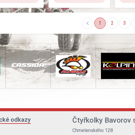
chevron_left
ch
1
2
3
ické odkazy
Čtyřkolky Bavorov s
Chmelenského 128