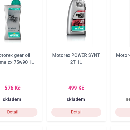
torex gear oil
Motorex POWER SYNT
Motor
sma zx 75w90 1L
2T 1L
576 Kč
499 Kč
skladem
skladem
n
Detail
Detail