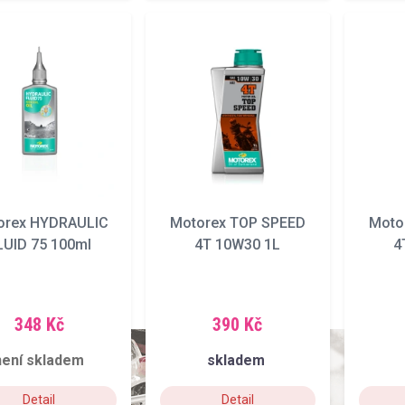
orex HYDRAULIC
Motorex TOP SPEED
Moto
LUID 75 100ml
4T 10W30 1L
4
348 Kč
390 Kč
není skladem
skladem
Detail
Detail