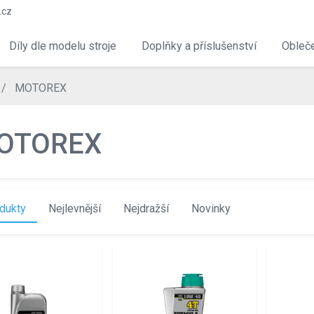
.cz
Díly dle modelu stroje
Doplňky a příslušenství
Obleče
MOTOREX
OTOREX
dukty
Nejlevnější
Nejdražší
Novinky