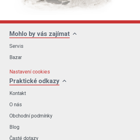
expand_more
Mohlo by vás zajímat
Servis
Bazar
Nastavení cookies
expand_more
Praktické odkazy
Kontakt
O nás
Obchodní podmínky
Blog
Časté dotazy