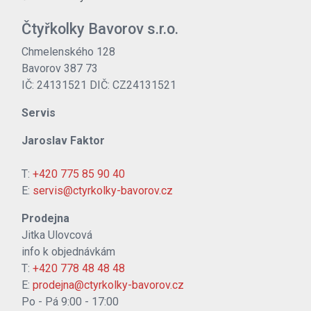
Čtyřkolky Bavorov s.r.o.
Chmelenského 128
Bavorov 387 73
IČ: 24131521 DIČ: CZ24131521
Servis
Jaroslav Faktor
T:
+420 775 85 90 40
E:
servis@ctyrkolky-bavorov.cz
Prodejna
Jitka Ulovcová
info k objednávkám
T:
+420 778 48 48 48
E:
prodejna@ctyrkolky-bavorov.cz
Po - Pá 9:00 - 17:00