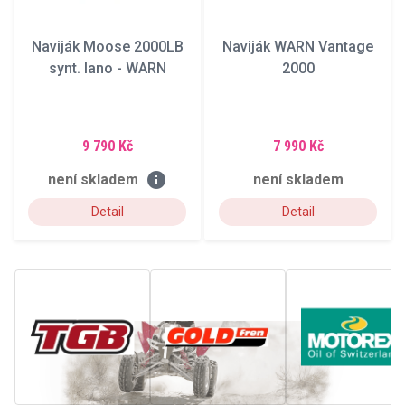
Naviják Moose 2000LB
Naviják WARN Vantage
synt. lano - WARN
2000
9 790 Kč
7 990 Kč
info
není skladem
není skladem
Detail
Detail