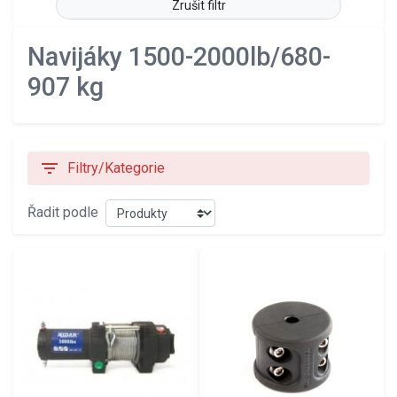
Zrušit filtr
Navijáky 1500-2000lb/680-
907 kg
filter_list
Filtry/Kategorie
Řadit podle