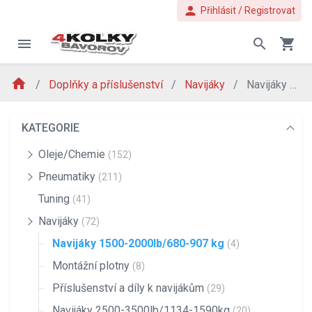
person
Přihlásit / Registrovat
menu
search
shopping_cart
home
Doplňky a příslušenství
Navijáky
Navijáky 1500-2000lb/680-907 kg
KATEGORIE
Oleje/Chemie
(152)
Pneumatiky
(211)
Tuning
(41)
Navijáky
(72)
Navijáky 1500-2000lb/680-907 kg
(4)
Montážní plotny
(8)
Příslušenství a díly k navijákům
(29)
Navijáky 2500-3500lb/1134-1590kg
(20)