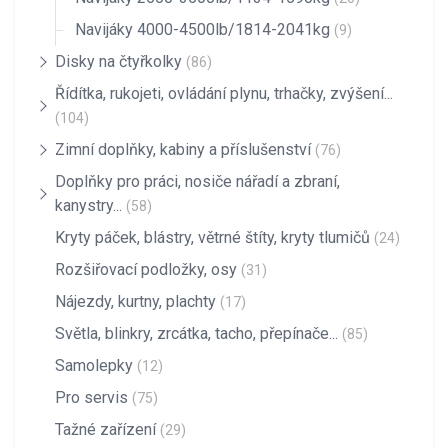
Navijáky 4000-4500lb/1814-2041kg
(9)
Disky na čtyřkolky
(86)
Řídítka, rukojeti, ovládání plynu, trhačky, zvýšení...
(104)
Zimní doplňky, kabiny a příslušenství
(76)
Doplňky pro práci, nosiče nářadí a zbraní,
kanystry...
(58)
Kryty páček, blástry, větrné štíty, kryty tlumičů
(24)
Rozšiřovací podložky, osy
(31)
Nájezdy, kurtny, plachty
(17)
Světla, blinkry, zrcátka, tacho, přepínače...
(85)
Samolepky
(12)
Pro servis
(75)
Tažné zařízení
(29)