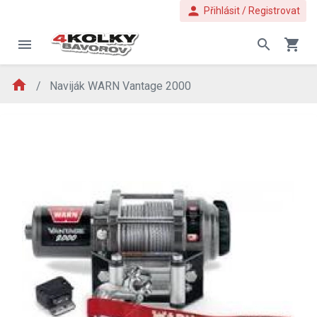
person
Přihlásit / Registrovat
menu
search
shopping_cart
home
Naviják WARN Vantage 2000