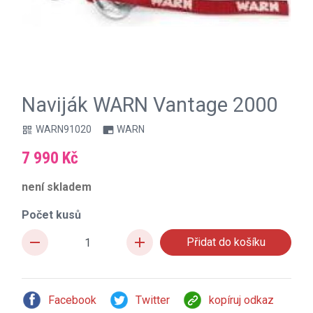
Naviják WARN Vantage 2000
WARN91020
WARN
qr_code
branding_watermark
7 990 Kč
není skladem
Počet kusů
remove
add
Facebook
Twitter
kopíruj odkaz