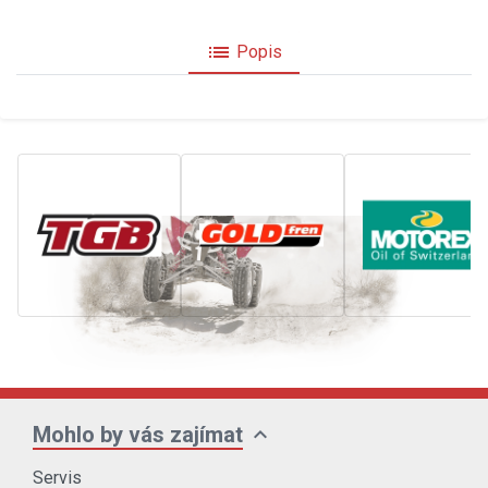
list
Popis
expand_more
Mohlo by vás zajímat
Servis