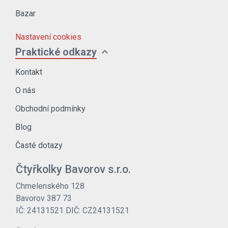
Bazar
Nastavení cookies
expand_more
Praktické odkazy
Kontakt
O nás
Obchodní podmínky
Blog
Časté dotazy
Čtyřkolky Bavorov s.r.o.
Chmelenského 128
Bavorov 387 73
IČ: 24131521 DIČ: CZ24131521