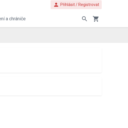
person
Přihlásit / Registrovat
search
shopping_cart
ní a chrániče