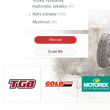
Vozíky, vyvažečky,
mulčovače, sekačky
(29)
Kufry a brašny
(100)
Myslivost
(36)
Zrušit filtr