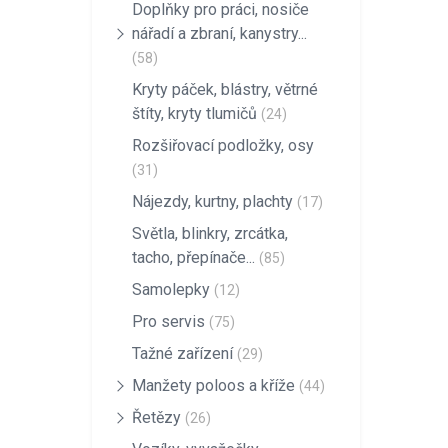
Doplňky pro práci, nosiče
nářadí a zbraní, kanystry...
(58)
Kryty páček, blástry, větrné
štíty, kryty tlumičů
(24)
Rozšiřovací podložky, osy
(31)
Nájezdy, kurtny, plachty
(17)
Světla, blinkry, zrcátka,
tacho, přepínače...
(85)
Samolepky
(12)
Pro servis
(75)
Tažné zařízení
(29)
Manžety poloos a kříže
(44)
Řetězy
(26)