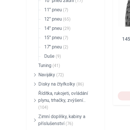
10" pneu zadní
(17)
11" pneu
(7)
12" pneu
(65)
14" pneu
(29)
15'' pneu
(7)
145
17'' pneu
(2)
Duše
(9)
Tuning
(41)
Navijáky
(72)
Disky na čtyřkolky
(86)
Řídítka, rukojeti, ovládání
plynu, trhačky, zvýšení...
(104)
Zimní doplňky, kabiny a
příslušenství
(76)