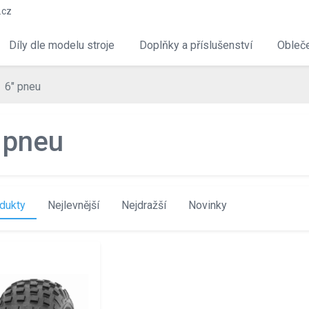
.cz
Díly dle modelu stroje
Doplňky a příslušenství
Obleče
6" pneu
 pneu
dukty
Nejlevnější
Nejdražší
Novinky