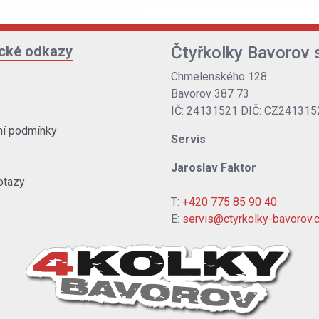
ické odkazy
Čtyřkolky Bavorov s
Chmelenského 128
Bavorov 387 73
IČ: 24131521 DIČ: CZ241315
í podmínky
Servis
Jaroslav Faktor
otazy
T:
+420 775 85 90 40
E:
servis@ctyrkolky-bavorov.