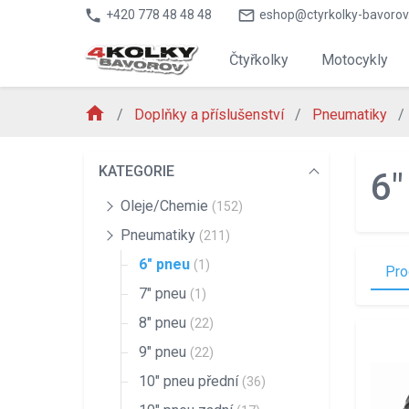
phone
mail_outline
+420 778 48 48 48
eshop@ctyrkolky-bavorov
Čtyřkolky
Motocykly
home
Doplňky a příslušenství
Pneumatiky
KATEGORIE
6"
Oleje/Chemie
(152)
Pneumatiky
(211)
6" pneu
(1)
Pro
7" pneu
(1)
8" pneu
(22)
9" pneu
(22)
10" pneu přední
(36)