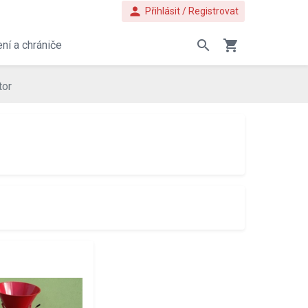
person
Přihlásit / Registrovat
search
shopping_cart
ní a chrániče
tor