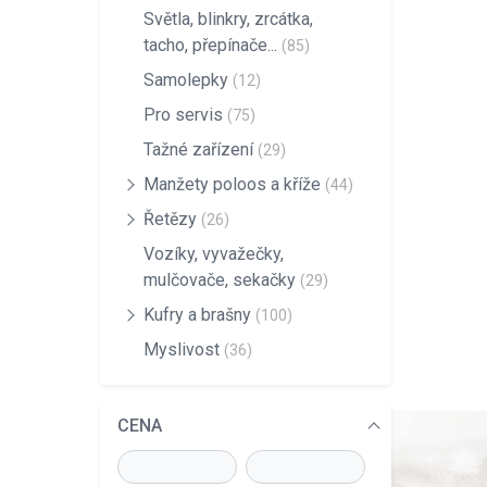
Světla, blinkry, zrcátka,
tacho, přepínače...
(85)
Samolepky
(12)
Pro servis
(75)
Tažné zařízení
(29)
Manžety poloos a kříže
(44)
Řetězy
(26)
Vozíky, vyvažečky,
mulčovače, sekačky
(29)
Kufry a brašny
(100)
Myslivost
(36)
CENA