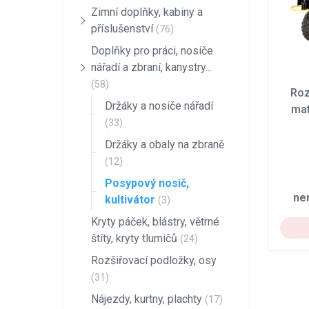
Zimní doplňky, kabiny a
příslušenství
(76)
Doplňky pro práci, nosiče
nářadí a zbraní, kanystry...
(58)
Roz
Držáky a nosiče nářadí
mat
(33)
Držáky a obaly na zbraně
(12)
Posypový nosič,
ne
kultivátor
(3)
Kryty páček, blástry, větrné
štíty, kryty tlumičů
(24)
Rozšiřovací podložky, osy
(31)
Nájezdy, kurtny, plachty
(17)