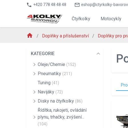
phone
mail_outline
+420 778 48 48 48
eshop@ctyrkolky-bavorov
Čtyřkolky
Motocykly
home
Doplňky a příslušenství
Doplňky pro prá
KATEGORIE
Po
Oleje/Chemie
(152)
Pneumatiky
(211)
Tuning
(41)
Pro
Navijáky
(72)
Disky na čtyřkolky
(86)
Řídítka, rukojeti, ovládání
plynu, trhačky, zvýšení...
(104)