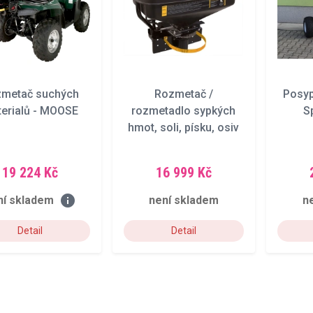
metač suchých
Rozmetač /
Posyp
erialů - MOOSE
rozmetadlo sypkých
S
hmot, soli, písku, osiv
a hnojiv FIMCO
19 224 Kč
16 999 Kč
info
ní skladem
není skladem
n
Detail
Detail