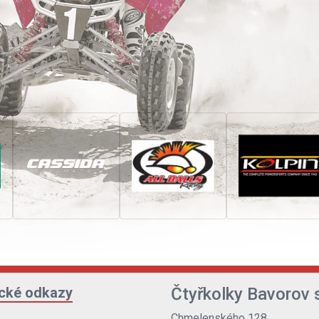
ické odkazy
Čtyřkolky Bavorov s
Chmelenského 128