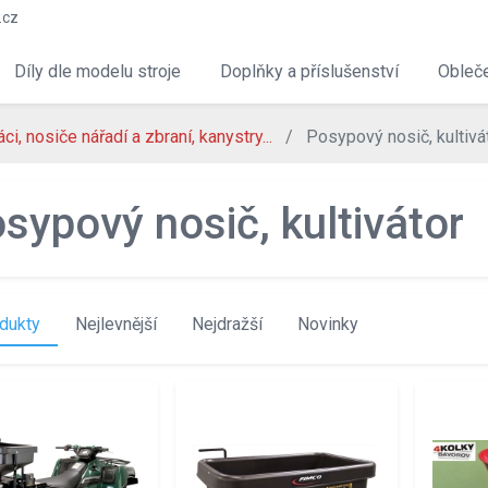
.cz
Díly dle modelu stroje
Doplňky a příslušenství
Obleče
ci, nosiče nářadí a zbraní, kanystry...
Posypový nosič, kultivá
sypový nosič, kultivátor
dukty
Nejlevnější
Nejdražší
Novinky