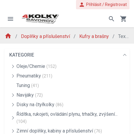
person
Přihlásit / Registrovat
menu
search
shopping_cart
home
Doplňky a příslušenství
Kufry a brašny
Textilní kufry a brašny
KATEGORIE
Oleje/Chemie
(152)
Pneumatiky
(211)
Tuning
(41)
Navijáky
(72)
Disky na čtyřkolky
(86)
Řídítka, rukojeti, ovládání plynu, trhačky, zvýšení...
(104)
Zimní doplňky, kabiny a příslušenství
(76)