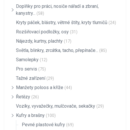
Doplňky pro práci, nosiče nářadí a zbraní,
kanystry...
(58)
Kryty páček, blástry, větrné štíty, kryty tlumičů
(24)
Rozšiřovací podložky, osy
(31)
Nájezdy, kurtny, plachty
(17)
Světla, blinkry, zrcátka, tacho, přepínače...
(85)
Samolepky
(12)
Pro servis
(75)
Tažné zařízení
(29)
Manžety poloos a kříže
(44)
Řetězy
(26)
Vozíky, vyvažečky, mulčovače, sekačky
(29)
Kufry a brašny
(100)
Pevné plastové kufry
(69)