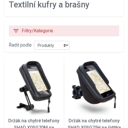
Textilní kufry a brašny
filter_list
Filtry/Kategorie
Řadit podle
Držák na chytré telefony
Držák na chytré telefony
SHAD X0SG70M na
SHAD X0SG75H na řídítka