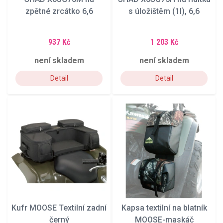
zpětné zrcátko 6,6
s úložištěm (1l), 6,6
937 Kč
1 203 Kč
není skladem
není skladem
Detail
Detail
Kufr MOOSE Textilní zadní
Kapsa textilní na blatník
černý
MOOSE-maskáč