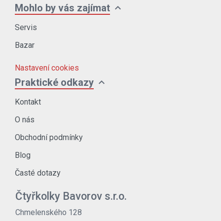
expand_more
Mohlo by vás zajímat
Servis
Bazar
Nastavení cookies
expand_more
Praktické odkazy
Kontakt
O nás
Obchodní podmínky
Blog
Časté dotazy
Čtyřkolky Bavorov s.r.o.
Chmelenského 128