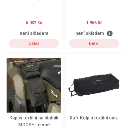
5 032 Kč
1 956 Kč
info
není skladem
není skladem
Detail
Detail
Kapsy textilní na blatník
Kufr Kolpin textilní univ.
MOOSE - černé