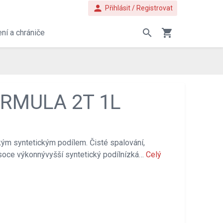
person
Přihlásit / Registrovat
search
shopping_cart
ní a chrániče
ORMULA 2T 1L
kým syntetickým podílem. Čisté spalování,
ysoce výkonnývyšší syntetický podílnízká…
Celý