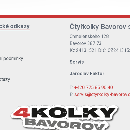
ické odkazy
Čtyřkolky Bavorov s
Chmelenského 128
Bavorov 387 73
IČ: 24131521 DIČ: CZ241315
í podmínky
Servis
Jaroslav Faktor
otazy
T:
+420 775 85 90 40
E:
servis@ctyrkolky-bavorov.