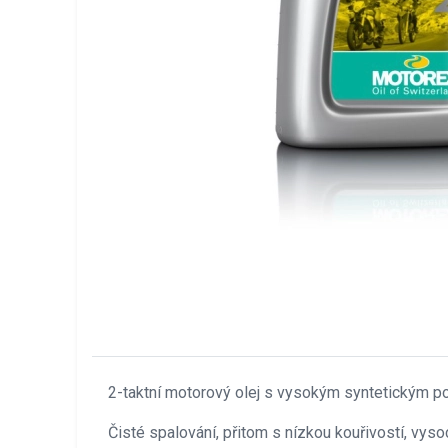
2-taktní motorový olej s vysokým syntetickým p
Čisté spalování, přitom s nízkou kouřivostí, vys