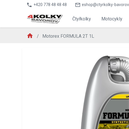
phone
mail_outline
+420 778 48 48 48
eshop@ctyrkolky-bavorov
Čtyřkolky
Motocykly
home
Motorex FORMULA 2T 1L