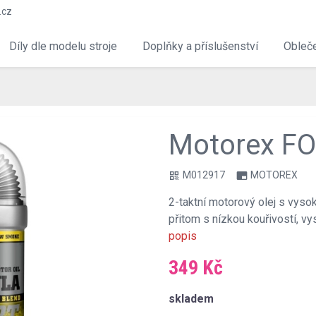
.cz
Díly dle modelu stroje
Doplňky a příslušenství
Obleče
Motorex F
M012917
MOTOREX
qr_code
branding_watermark
2-taktní motorový olej s vyso
přitom s nízkou kouřivostí, v
popis
349 Kč
skladem