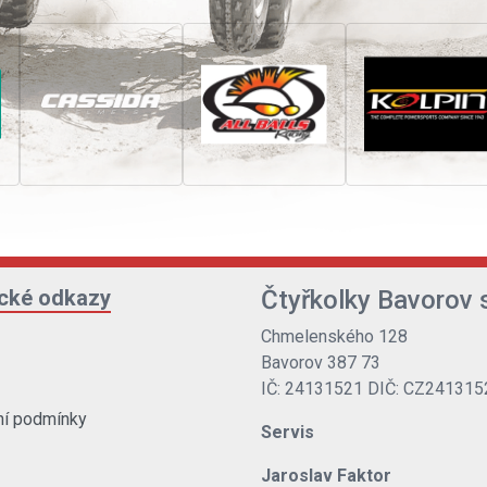
ické odkazy
Čtyřkolky Bavorov s
Chmelenského 128
Bavorov 387 73
IČ: 24131521 DIČ: CZ241315
í podmínky
Servis
Jaroslav Faktor