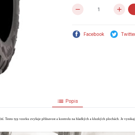
remove
add
Facebook
Twitte
list
Popis
tí. Tento typ vzorku zvyšuje přilnavost a kontrolu na hladkých a kluzkých plochách. Je vynikaj