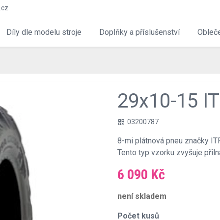
.cz
Díly dle modelu stroje
Doplňky a příslušenství
Obleče
29x10-15 IT
03200787
qr_code
8-mi plátnová pneu značky ITP 
Tento typ vzorku zvyšuje přil
6 090 Kč
není skladem
Počet kusů