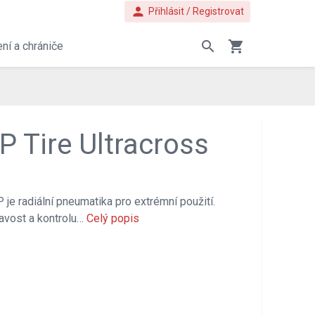
person
Přihlásit / Registrovat
search
shopping_cart
ní a chrániče
P Tire Ultracross
je radiální pneumatika pro extrémní použití.
navost a kontrolu…
Celý popis