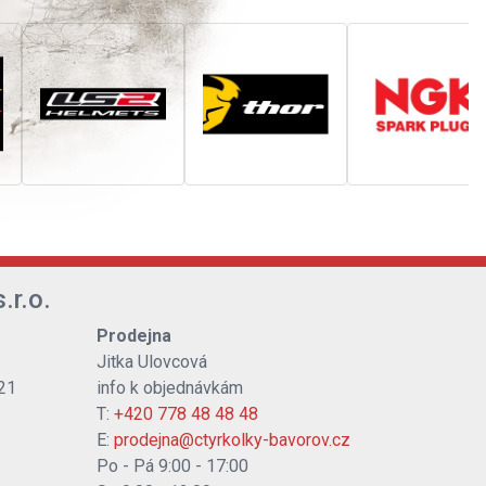
.r.o.
Prodejna
Jitka Ulovcová
21
info k objednávkám
T:
+420 778 48 48 48
E:
prodejna@ctyrkolky-bavorov.cz
Po - Pá 9:00 - 17:00