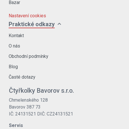
Bazar
Nastavení cookies
expand_more
Praktické odkazy
Kontakt
O nás
Obchodní podmínky
Blog
Časté dotazy
Čtyřkolky Bavorov s.r.o.
Chmelenského 128
Bavorov 387 73
IČ: 24131521 DIČ: CZ24131521
Servis