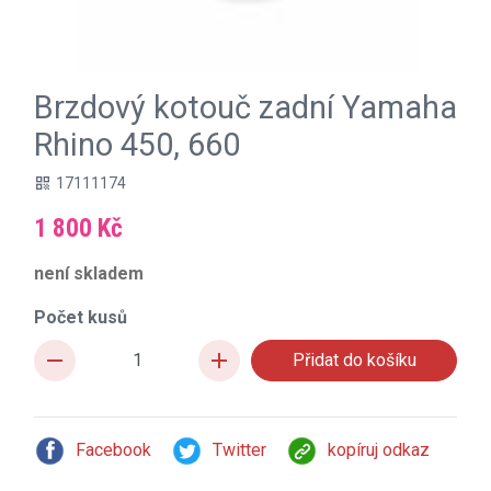
Brzdový kotouč zadní Yamaha
Rhino 450, 660
17111174
qr_code
1 800 Kč
není skladem
Počet kusů
remove
add
Facebook
Twitter
kopíruj odkaz