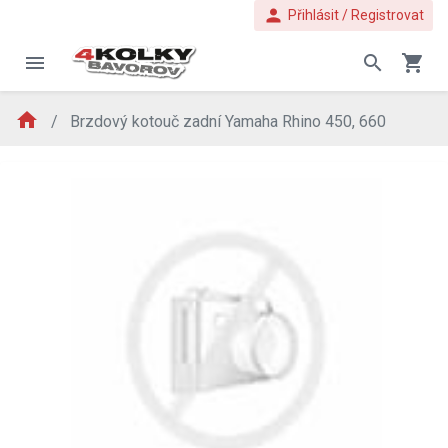
person
Přihlásit / Registrovat
menu
search
shopping_cart
home
Brzdový kotouč zadní Yamaha Rhino 450, 660