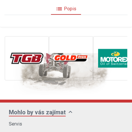
list
Popis
expand_more
Mohlo by vás zajímat
Servis