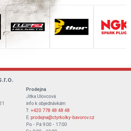
.r.o.
Prodejna
Jitka Ulovcová
21
info k objednávkám
T:
+420 778 48 48 48
E:
prodejna@ctyrkolky-bavorov.cz
Po - Pá 9:00 - 17:00