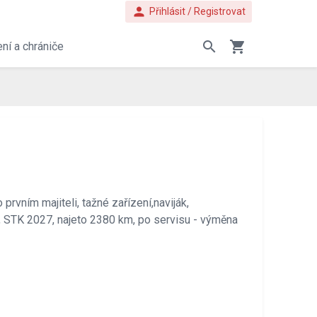
person
Přihlásit / Registrovat
search
shopping_cart
ní a chrániče
rvním majiteli, tažné zařízení,naviják,
, STK 2027, najeto 2380 km, po servisu - výměna