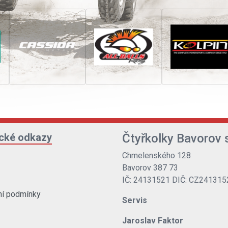
ické odkazy
Čtyřkolky Bavorov s
Chmelenského 128
Bavorov 387 73
IČ: 24131521 DIČ: CZ241315
í podmínky
Servis
Jaroslav Faktor