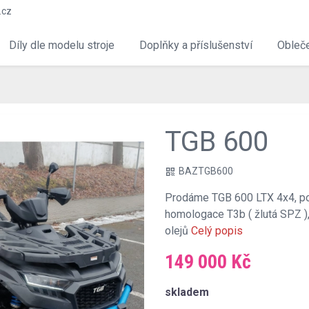
.cz
Díly dle modelu stroje
Doplňky a příslušenství
Obleče
TGB 600
BAZTGB600
qr_code
Prodáme TGB 600 LTX 4x4, po p
homologace T3b ( žlutá SPZ )
olejů
Celý popis
149 000 Kč
chevron_right
skladem