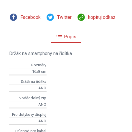
Facebook
Twitter
kopíruj odkaz
list
Popis
Držák na smartphony na řidítka
Rozměry
16x8 cm
Držák na řídítka
ANO
Voděodolný zip
ANO
Pro dotykový displej
ANO
Průchod pro kabel