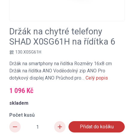
Držák na chytré telefony
SHAD X0SG61H na řídítka 6
130.X0SG61H
qr_code
Držák na smartphony na řidítka Rozměry 16x8 cm
Držák na řídítka ANO Voděodolný zip ANO Pro
dotykový displej ANO Průchod pro…
Celý popis
1 096 Kč
skladem
Počet kusů
remove
add