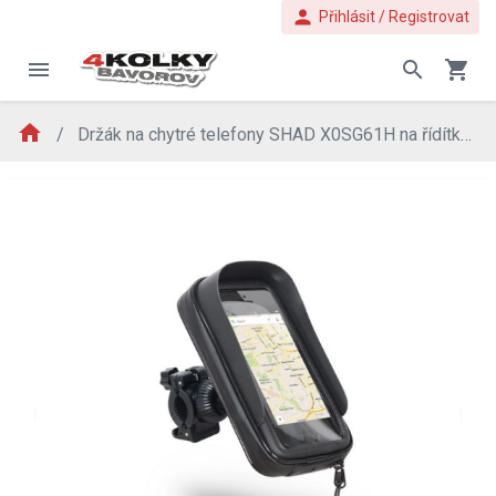
person
Přihlásit / Registrovat
menu
search
shopping_cart
home
Držák na chytré telefony SHAD X0SG61H na řídítka 6
evron_left
chevron_ri