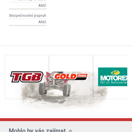
ANO
Bezpečnostní popruh
ANO
expand_more
Mohlo by vás zajímat