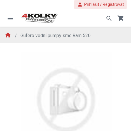
person
Přihlásit / Registrovat
menu
search
shopping_cart
home
Gufero vodní pumpy smc Ram 520