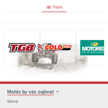
list
Popis
expand_more
Mohlo by vás zajímat
Servis