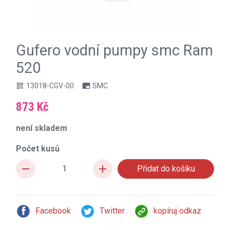
Gufero vodní pumpy smc Ram
520
13018-CGV-00
SMC
qr_code
branding_watermark
873 Kč
není skladem
Počet kusů
remove
add
Facebook
Twitter
kopíruj odkaz