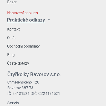
Bazar
Nastavení cookies
expand_more
Praktické odkazy
Kontakt
O nás
Obchodní podmínky
Blog
Časté dotazy
Čtyřkolky Bavorov s.r.o.
Chmelenského 128
Bavorov 387 73
IČ: 24131521 DIČ: CZ24131521
Servis