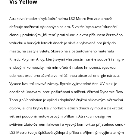
Vis Yellow
Atraktivní moderní vyklápěcí helma
LS2 Metro Evo zcela nově
definuje možnosti výklopných helem. S vnitřní vysouvací sluneční
clonou, praktickým „kšiltem“ proti slunci a extra přísunem čerstvého
vzduchu v horkých letních dnech je skvěle vybavená pro jízdy
do
města, na cesty a výlety
. Skořepina z patentovaného materiálu
Kinetic Polymer Alloy, který svými vlastnostmi směle soupeří i s high-
endovými kompozity, má mimořádně nízkou hmotnost, vysokou
odolnost proti proražení a velmi účinnou absorpci energie nárazu.
Vysoce kvalitní kovové zámky.
Rychle vyjímatelné
Anti-UV plexi je
opatřené úpravami proti poškrábání a mlžení. Větrání Dynamic Flow-­
Through Ventilation je vpředu doplněné čtyřmi přídavnými větracími
otvory, jejichž krytky lze v horkých letních dnech vyjmout a získat tak
větrání podobné motokrosovým přilbám
. Atraktivní design ve
svítivém žluto-černém lakování a vysoký komfort za přijatelnou cenu -
LS2 Metro Evo je špičková výklopná přilba s příjemným vyjímatelným