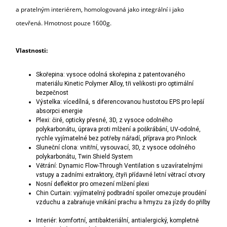
a pratelným interiérem, homologovaná jako integrální i jako
otevřená.
Hmotnost pouze 1600g.
Vlastnosti:
Skořepina:
vysoce odolná skořepina z patentovaného
materiálu Kinetic Polymer Alloy, tři velikosti pro optimální
bezpečnost
Výstelka:
vícedílná, s diferencovanou hustotou EPS pro lepší
absorpci energie
Plexi: čiré, opticky přesné, 3D, z vysoce odolného
polykarbonátu, úprava proti mlžení a poškrábání, UV-odolné,
rychle vyjímatelné bez potřeby nářadí, příprava pro Pinlock
Sluneční clona:
vnitřní, vysouvací, 3D, z vysoce odolného
polykarbonátu,
Twin Shield System
Větrání: Dynamic Flow-­Through Ventilation s uzavíratelnými
vstupy a zadními extraktory, čtyři přídavné letní větrací otvory
Nosní deflektor pro omezení mlžení plexi
Chin Curtain: vyjímatelný podbradní spoiler omezuje proudění
vzduchu a zabraňuje vnikání prachu a hmyzu za jízdy do přilby
Interiér:
komfortní, antibakteriální, antialergický, kompletně