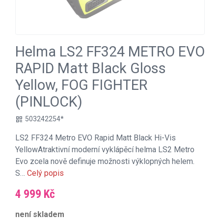
Helma LS2 FF324 METRO EVO
RAPID Matt Black Gloss
Yellow, FOG FIGHTER
(PINLOCK)
503242254*
qr_code
LS2 FF324 Metro EVO Rapid Matt Black Hi-Vis
YellowAtraktivní moderní vyklápěcí helma LS2 Metro
Evo zcela nově definuje možnosti výklopných helem.
S…
Celý popis
4 999 Kč
není skladem