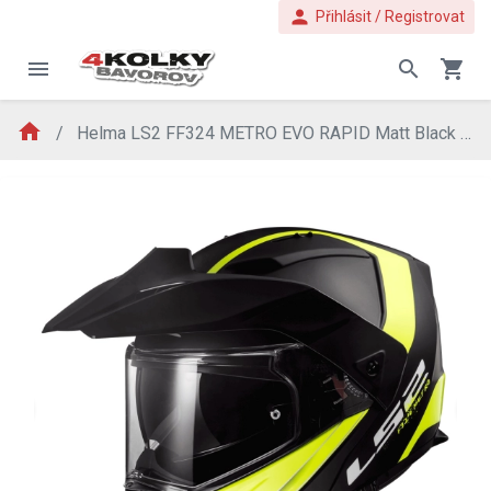
person
Přihlásit / Registrovat
menu
search
shopping_cart
home
Helma LS2 FF324 METRO EVO RAPID Matt Black Gloss Yellow, FOG FIGHTER (PINLOCK)
evron_left
chevron_ri