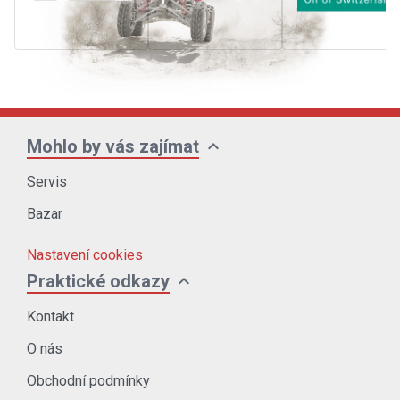
expand_more
Mohlo by vás zajímat
Servis
Bazar
Nastavení cookies
expand_more
Praktické odkazy
Kontakt
O nás
Obchodní podmínky