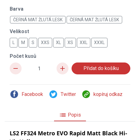
Barva
ČERNÁ MAT ŽLUTÁ LESK
ČERNÁ MAT ŽLUTÁ LESK
Velikost
L
M
S
XXS
XL
XS
XXL
XXXL
Počet kusů
remove
add
Facebook
Twitter
kopíruj odkaz
list
Popis
LS2 FF324 Metro EVO Rapid Matt Black Hi-