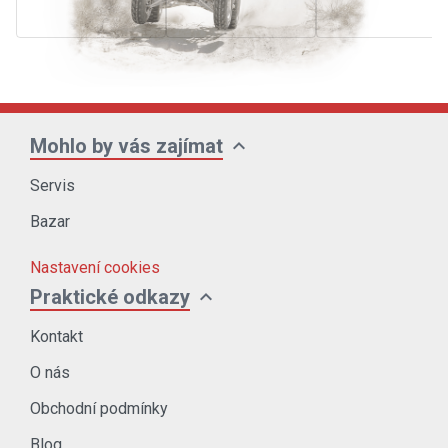
expand_more
Mohlo by vás zajímat
Servis
Bazar
Nastavení cookies
expand_more
Praktické odkazy
Kontakt
O nás
Obchodní podmínky
Blog