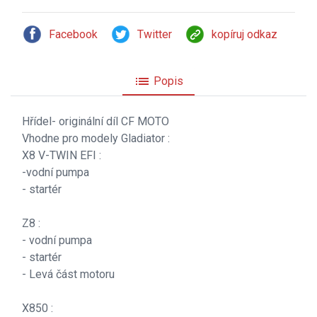
Facebook
Twitter
kopíruj odkaz
list
Popis
Hřídel- originální díl CF MOTO
Vhodne pro modely Gladiator :
X8 V-TWIN EFI :
-vodní pumpa
- startér
Z8 :
- vodní pumpa
- startér
- Levá část motoru
X850 :