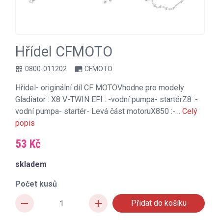
Hřídel CFMOTO
0800-011202
CFMOTO
qr_code
branding_watermark
Hřídel- originální díl CF MOTOVhodne pro modely
Gladiator : X8 V-TWIN EFI : -vodní pumpa- startérZ8 :-
vodní pumpa- startér- Levá část motoruX850 :-…
Celý
popis
53 Kč
skladem
Počet kusů
remove
add