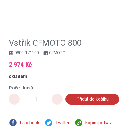
Vstřik CFMOTO 800
0800-171100
CFMOTO
qr_code
branding_watermark
2 974 Kč
skladem
Počet kusů
remove
add
Facebook
Twitter
kopíruj odkaz