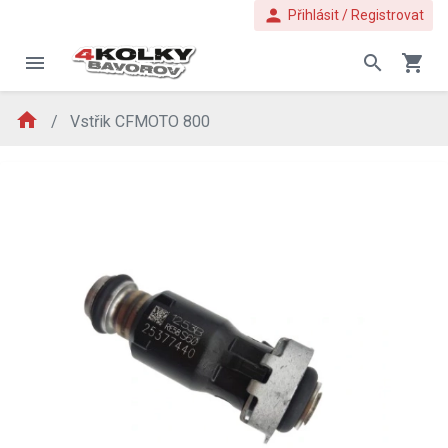
person
Přihlásit / Registrovat
menu
search
shopping_cart
home
Vstřik CFMOTO 800