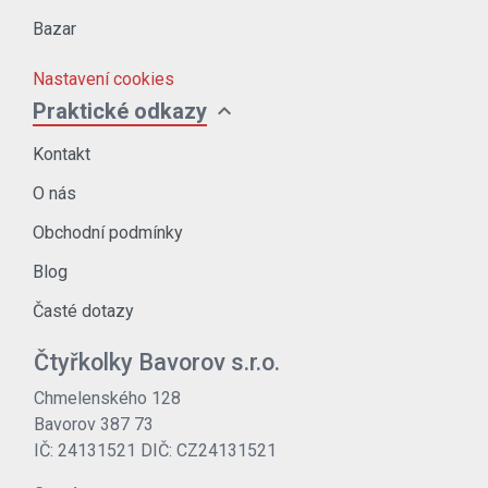
Bazar
Nastavení cookies
expand_more
Praktické odkazy
Kontakt
O nás
Obchodní podmínky
Blog
Časté dotazy
Čtyřkolky Bavorov s.r.o.
Chmelenského 128
Bavorov 387 73
IČ: 24131521 DIČ: CZ24131521