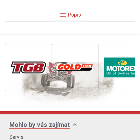
list
Popis
expand_more
Mohlo by vás zajímat
Servis