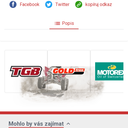
Facebook
Twitter
kopíruj odkaz
list
Popis
expand_more
Mohlo by vás zajímat