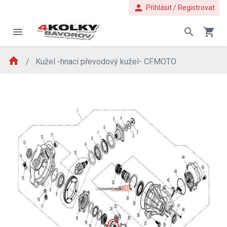
person
Přihlásit / Registrovat
menu
search
shopping_cart
home
Kužel -hnací převodový kužel- CFMOTO