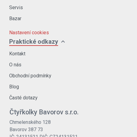
Servis
Bazar
Nastavení cookies
expand_more
Praktické odkazy
Kontakt
O nás
Obchodní podmínky
Blog
Časté dotazy
Čtyřkolky Bavorov s.r.o.
Chmelenského 128
Bavorov 387 73
IČ: 24131521 DIČ: CZ24131521