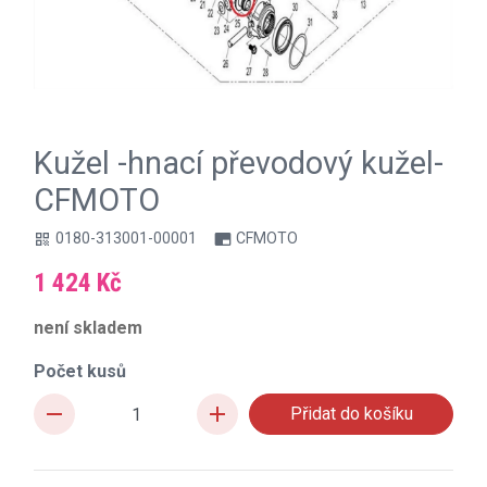
Kužel -hnací převodový kužel-
CFMOTO
0180-313001-00001
CFMOTO
qr_code
branding_watermark
1 424 Kč
není skladem
Počet kusů
remove
add