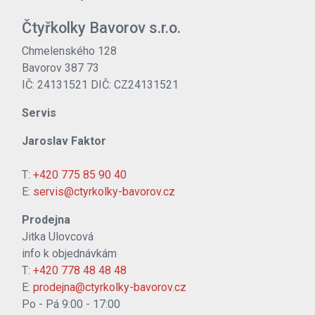
Čtyřkolky Bavorov s.r.o.
Chmelenského 128
Bavorov 387 73
IČ: 24131521 DIČ: CZ24131521
Servis
Jaroslav Faktor
T:
+420 775 85 90 40
E:
servis@ctyrkolky-bavorov.cz
Prodejna
Jitka Ulovcová
info k objednávkám
T:
+420 778 48 48 48
E:
prodejna@ctyrkolky-bavorov.cz
Po - Pá 9:00 - 17:00