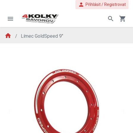
person
Přihlásit / Registrovat
menu
search
shopping_cart
home
Límec GoldSpeed 9"
evron_left
chevron_ri