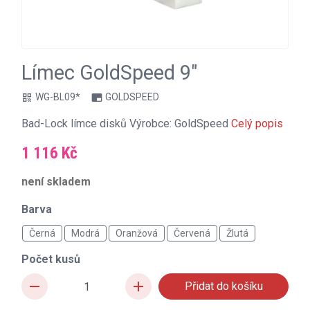
Límec GoldSpeed 9"
WG-BL09*
GOLDSPEED
qr_code
branding_watermark
Bad-Lock límce disků Výrobce: GoldSpeed
Celý popis
1 116 Kč
není skladem
Barva
Černá
Modrá
Oranžová
Červená
Žlutá
Počet kusů
remove
add