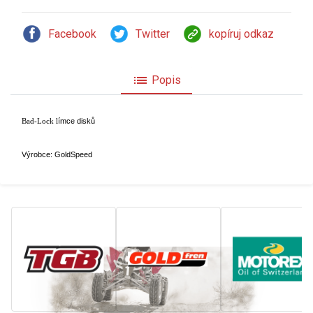
Facebook
Twitter
kopíruj odkaz
list
Popis
ímce disků
Bad-Lock l
Výrobce: GoldSpeed