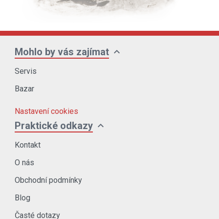
expand_more
Mohlo by vás zajímat
Servis
Bazar
Nastavení cookies
expand_more
Praktické odkazy
Kontakt
O nás
Obchodní podmínky
Blog
Časté dotazy