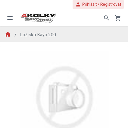
person
Přihlásit / Registrovat
menu
search
shopping_cart
home
Ložisko Kayo 200