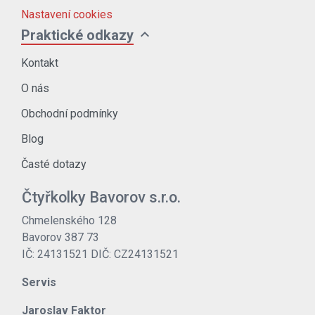
Nastavení cookies
expand_more
Praktické odkazy
Kontakt
O nás
Obchodní podmínky
Blog
Časté dotazy
Čtyřkolky Bavorov s.r.o.
Chmelenského 128
Bavorov 387 73
IČ: 24131521 DIČ: CZ24131521
Servis
Jaroslav Faktor