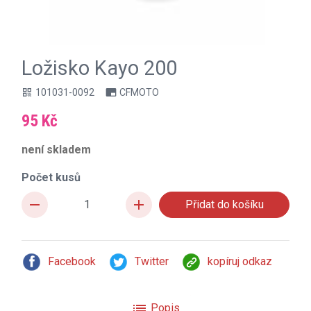
Ložisko Kayo 200
101031-0092
CFMOTO
qr_code
branding_watermark
95 Kč
není skladem
Počet kusů
remove
add
Facebook
Twitter
kopíruj odkaz
list
Popis