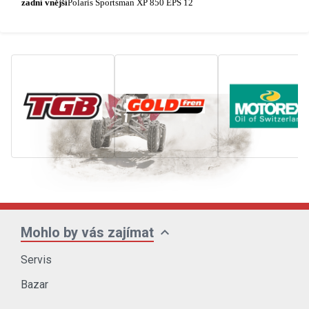
zadní vnější
Polaris Sportsman XP 850 EPS 12
expand_more
Mohlo by vás zajímat
Servis
Bazar