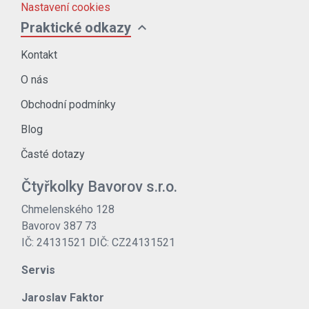
Nastavení cookies
expand_more
Praktické odkazy
Kontakt
O nás
Obchodní podmínky
Blog
Časté dotazy
Čtyřkolky Bavorov s.r.o.
Chmelenského 128
Bavorov 387 73
IČ: 24131521 DIČ: CZ24131521
Servis
Jaroslav Faktor