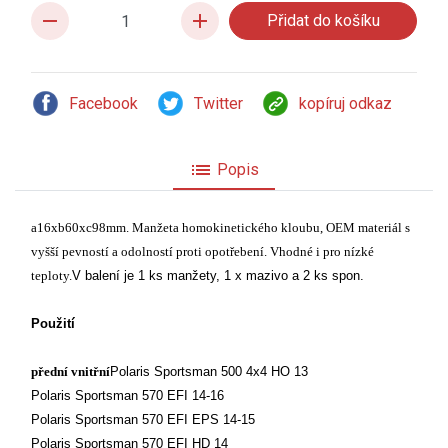
remove
add
Facebook
Twitter
kopíruj odkaz
list
Popis
a16xb60xc98mm. Manžeta homokinetického kloubu, OEM materiál s
vyšší pevností a odolností proti opotřebení. Vhodné i pro nízké
teploty.
V balení je 1 ks manžety, 1 x mazivo a 2 ks spon.
Použití
přední vnitřní
Polaris Sportsman 500 4x4 HO 13
Polaris Sportsman 570 EFI 14-16
Polaris Sportsman 570 EFI EPS 14-15
Polaris Sportsman 570 EFI HD 14