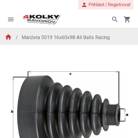
person
Přihlásit / Registrovat
menu
search
shopping_cart
home
Manžeta 5019 16x60x98 All Balls Racing