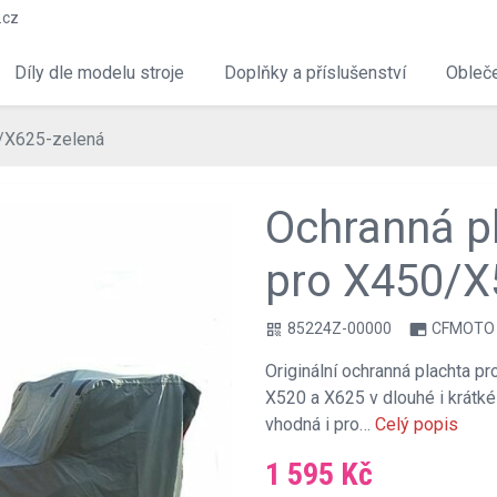
.cz
Díly dle modelu stroje
Doplňky a příslušenství
Obleče
/X625-zelená
Ochranná 
pro X450/X
85224Z-00000
CFMOTO
qr_code
branding_watermark
Originální ochranná plachta p
X520 a X625 v dlouhé i krátké
vhodná i pro…
Celý popis
1 595 Kč