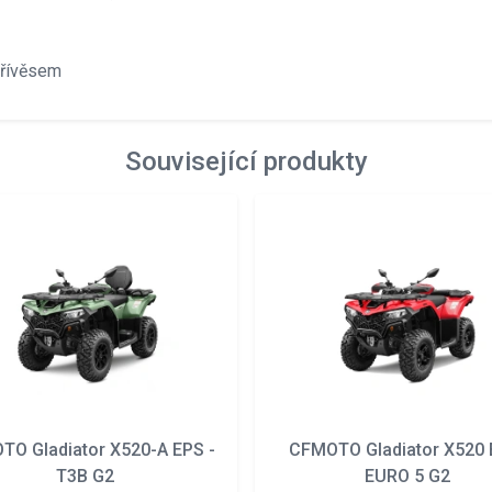
přívěsem
Související produkty
O Gladiator X520-A EPS -
CFMOTO Gladiator X520 
T3B G2
EURO 5 G2