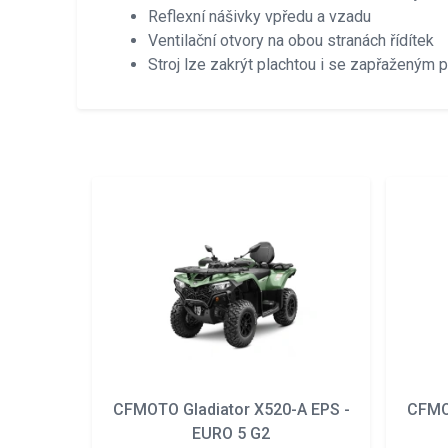
Reflexní nášivky vpředu a vzadu
Ventilační otvory na obou stranách řídítek
Stroj lze zakrýt plachtou i se zapřaženým 
CFMOTO Gladiator X520-A EPS -
CFMOT
EURO 5 G2