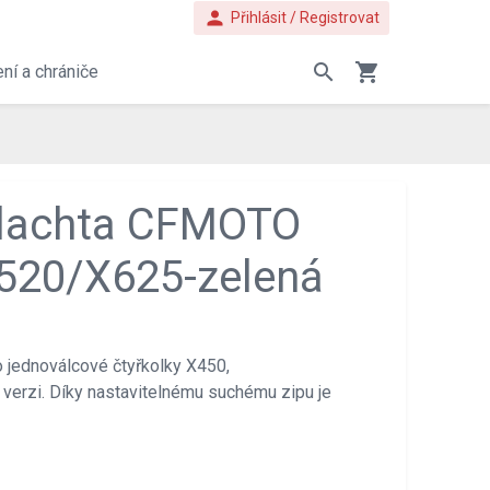
person
Přihlásit / Registrovat
search
shopping_cart
ní a chrániče
plachta CFMOTO
520/X625-zelená
ro jednoválcové čtyřkolky X450,
 verzi. Díky nastavitelnému suchému zipu je