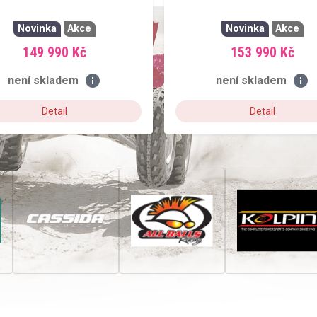
Novinka
Akce
Novinka
Akce
149 990 Kč
153 990 Kč
info
info
není skladem
není skladem
Detail
Detail