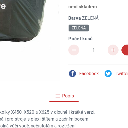
není skladem
Barva
ZELENÁ
ZELENÁ
Počet kusů
remove
add
Facebook
Twitte
list
Popis
kolky X450, X520 a X625 v dlouhé i krátké verzi.
á i pro stroje s plexi štítem a zadním boxem
olná vůči vodě, nečistotám a roztržení