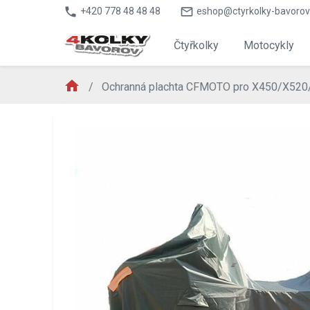
phone
mail_outline
+420 778 48 48 48
eshop@ctyrkolky-bavorov
Čtyřkolky
Motocykly
home
Ochranná plachta CFMOTO pro X450/X520