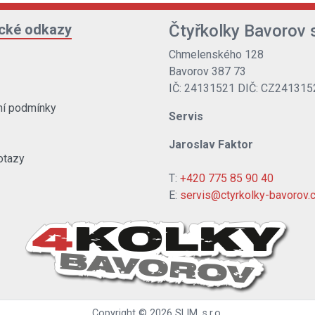
ické odkazy
Čtyřkolky Bavorov s
Chmelenského 128
Bavorov 387 73
IČ: 24131521 DIČ: CZ241315
í podmínky
Servis
Jaroslav Faktor
otazy
T:
+420 775 85 90 40
E:
servis@ctyrkolky-bavorov.
Copyright © 2026 SLIM, s.r.o.