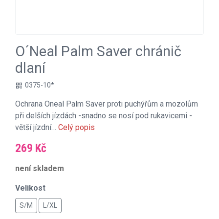
O´Neal Palm Saver chránič
dlaní
0375-10*
qr_code
Ochrana Oneal Palm Saver proti puchýřům a mozolům
při delších jízdách -snadno se nosí pod rukavicemi -
větší jízdní…
Celý popis
269 Kč
není skladem
Velikost
S/M
L/XL