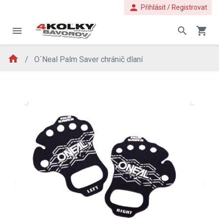
person
Přihlásit / Registrovat
menu
search
shopping_cart
home
O´Neal Palm Saver chránič dlaní
evron_left
chevron_ri