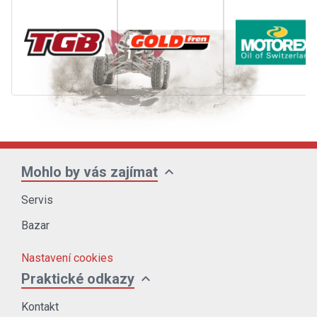
expand_more
Mohlo by vás zajímat
Servis
Bazar
Nastavení cookies
expand_more
Praktické odkazy
Kontakt