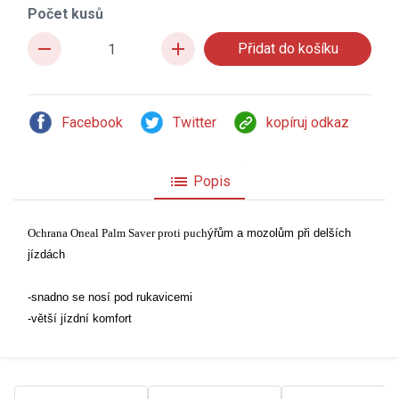
Počet kusů
remove
add
Facebook
Twitter
kopíruj odkaz
list
Popis
Ochrana Oneal Palm Saver proti puch
ýřům a mozolům při delších
jízdách
-snadno se nosí pod rukavicemi
-větší jízdní komfort