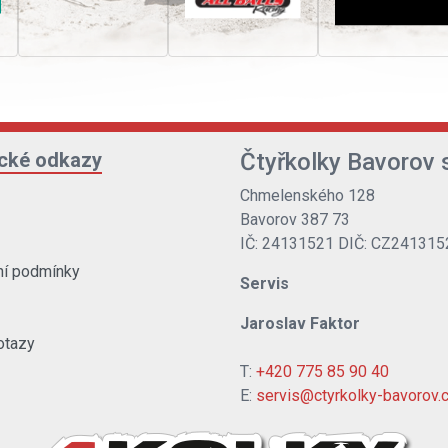
ické odkazy
Čtyřkolky Bavorov s
Chmelenského 128
Bavorov 387 73
IČ: 24131521 DIČ: CZ241315
í podmínky
Servis
Jaroslav Faktor
otazy
T:
+420 775 85 90 40
E:
servis@ctyrkolky-bavorov.