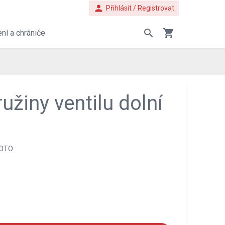
person
Přihlásit / Registrovat
search
shopping_cart
ní a chrániče
užiny ventilu dolní
OTO