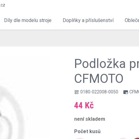
.cz
Díly dle modelu stroje
Doplňky a příslušenství
Obleče
Podložka pr
CFMOTO
0180-022008-0050
CFM
qr_code
branding_watermark
44 Kč
není skladem
Počet kusů