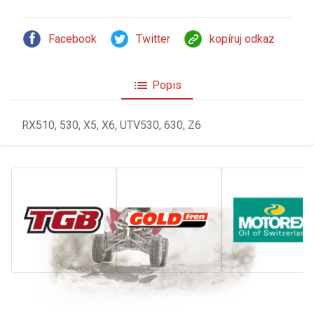
Facebook
Twitter
kopíruj odkaz
list
Popis
RX510, 530, X5, X6, UTV530, 630, Z6