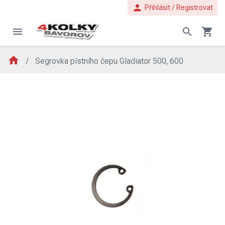
person
Přihlásit / Registrovat
menu
search
shopping_cart
home
Segrovka pístního čepu Gladiator 500, 600