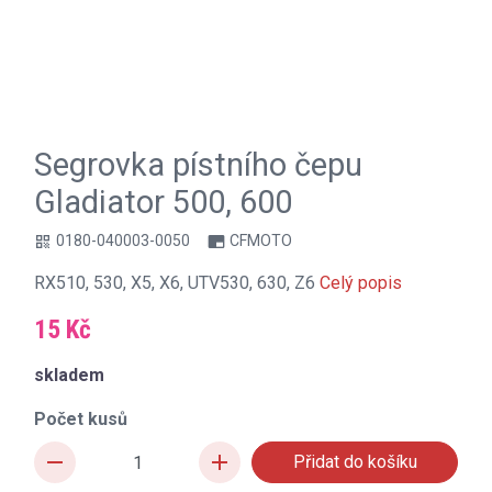
Segrovka pístního čepu
Gladiator 500, 600
0180-040003-0050
CFMOTO
qr_code
branding_watermark
RX510, 530, X5, X6, UTV530, 630, Z6
Celý popis
15 Kč
skladem
Počet kusů
remove
add