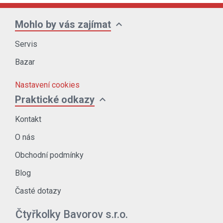
expand_more
Mohlo by vás zajímat
Servis
Bazar
Nastavení cookies
expand_more
Praktické odkazy
Kontakt
O nás
Obchodní podmínky
Blog
Časté dotazy
Čtyřkolky Bavorov s.r.o.