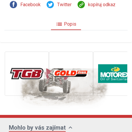
Facebook
Twitter
kopíruj odkaz
list
Popis
expand_more
Mohlo by vás zajímat