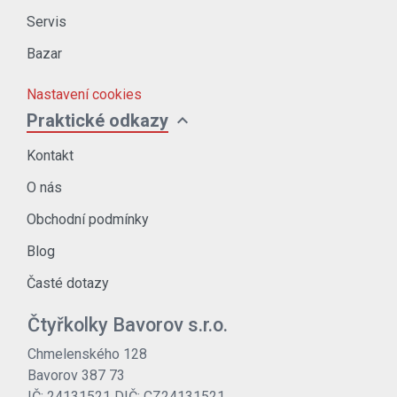
Servis
Bazar
Nastavení cookies
expand_more
Praktické odkazy
Kontakt
O nás
Obchodní podmínky
Blog
Časté dotazy
Čtyřkolky Bavorov s.r.o.
Chmelenského 128
Bavorov 387 73
IČ: 24131521 DIČ: CZ24131521