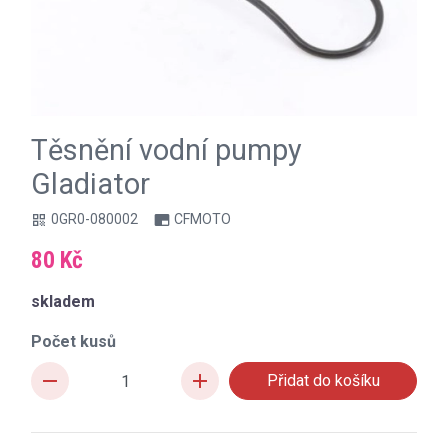
Těsnění vodní pumpy
Gladiator
0GR0-080002
CFMOTO
qr_code
branding_watermark
80 Kč
skladem
Počet kusů
remove
add