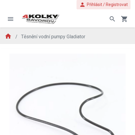
person
Přihlásit / Registrovat
menu
search
shopping_cart
home
Těsnění vodní pumpy Gladiator