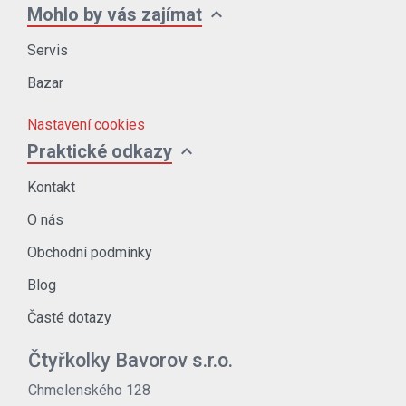
expand_more
Mohlo by vás zajímat
Servis
Bazar
Nastavení cookies
expand_more
Praktické odkazy
Kontakt
O nás
Obchodní podmínky
Blog
Časté dotazy
Čtyřkolky Bavorov s.r.o.
Chmelenského 128