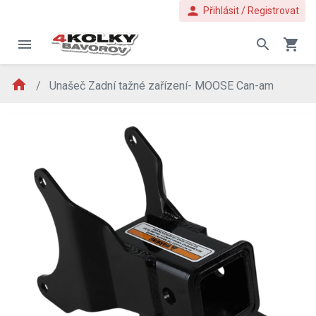
person
Přihlásit / Registrovat
menu
search
shopping_cart
home
Unašeč Zadní tažné zařízení- MOOSE Can-am