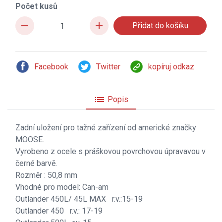
Počet kusů
remove
add
Facebook
Twitter
kopíruj odkaz
list
Popis
Zadní uložení pro tažné zařízení od americké značky
MOOSE.
Vyrobeno z ocele s práškovou povrchovou úpravavou v
černé barvě.
Rozměr : 50,8 mm
Vhodné pro model: Can-am
Outlander 450L/ 45L MAX r.v.:15-19
Outlander 450 r.v.: 17-19