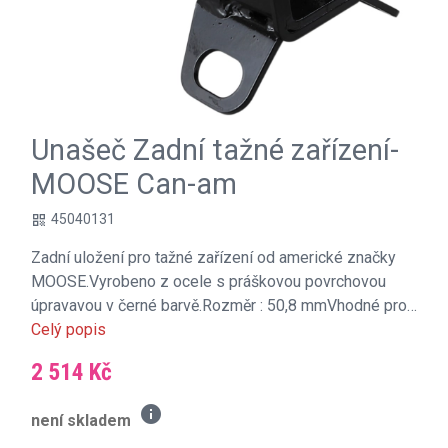
Unašeč Zadní tažné zařízení-
MOOSE Can-am
45040131
qr_code
Zadní uložení pro tažné zařízení od americké značky
MOOSE.Vyrobeno z ocele s práškovou povrchovou
úpravavou v černé barvě.Rozměr : 50,8 mmVhodné pro…
Celý popis
2 514 Kč
info
není skladem