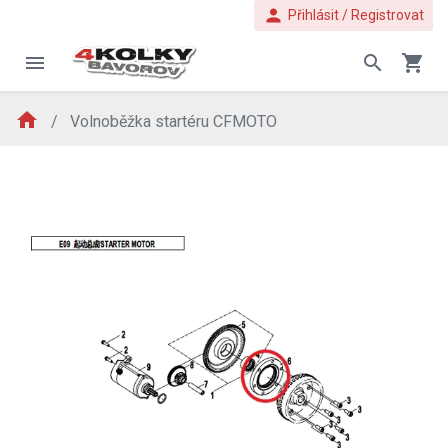
person
Přihlásit / Registrovat
menu
search
shopping_cart
home
Volnoběžka startéru CFMOTO