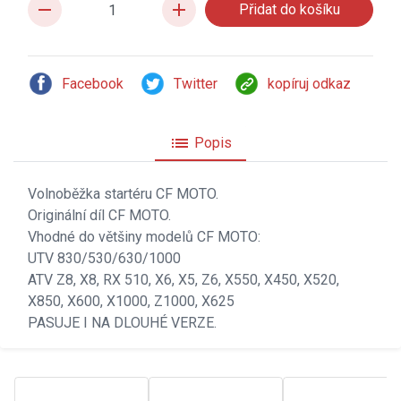
remove
add
Facebook
Twitter
kopíruj odkaz
list
Popis
Volnoběžka startéru CF MOTO.
Originální díl CF MOTO.
Vhodné do většiny modelů CF MOTO:
UTV 830/530/630/1000
ATV Z8, X8, RX 510, X6, X5, Z6, X550, X450, X520,
X850, X600, X1000, Z1000, X625
PASUJE I NA DLOUHÉ VERZE.