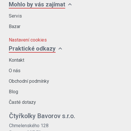
expand_more
Mohlo by vás zajímat
Servis
Bazar
Nastavení cookies
expand_more
Praktické odkazy
Kontakt
O nás
Obchodní podmínky
Blog
Časté dotazy
Čtyřkolky Bavorov s.r.o.
Chmelenského 128