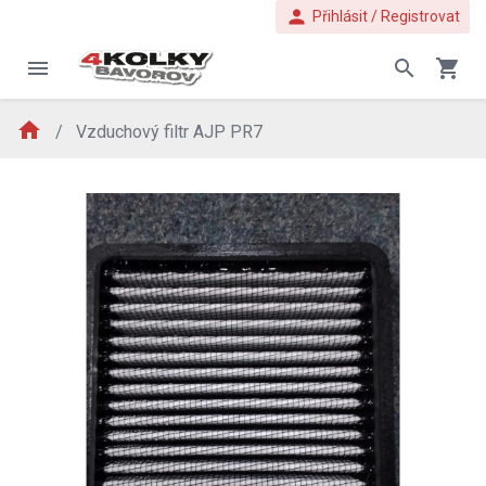
person
Přihlásit / Registrovat
menu
search
shopping_cart
home
Vzduchový filtr AJP PR7