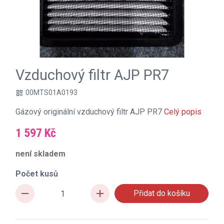
Vzduchový filtr AJP PR7
00MTS01A0193
qr_code
Gázový originální vzduchový filtr AJP PR7
Celý popis
1 597 Kč
není skladem
Počet kusů
remove
add