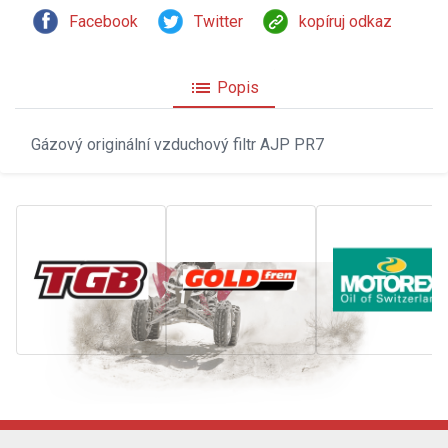
Facebook
Twitter
kopíruj odkaz
list
Popis
Gázový originální vzduchový filtr AJP PR7