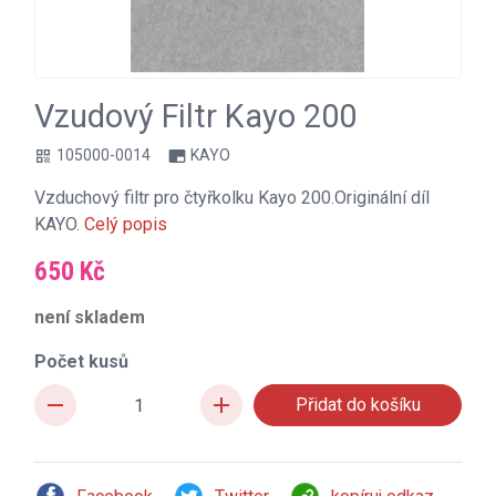
Vzudový Filtr Kayo 200
105000-0014
KAYO
qr_code
branding_watermark
Vzduchový filtr pro čtyřkolku Kayo 200.Originální díl
KAYO.
Celý popis
650 Kč
není skladem
Počet kusů
remove
add