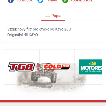
Facebook
Twitter
kopíruj odkaz
list
Popis
Vzduchový filtr pro čtyřkolku Kayo 200.
Originální díl KAYO.