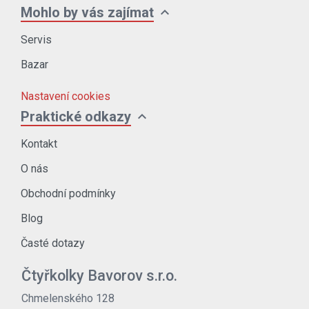
expand_more
Mohlo by vás zajímat
Servis
Bazar
Nastavení cookies
expand_more
Praktické odkazy
Kontakt
O nás
Obchodní podmínky
Blog
Časté dotazy
Čtyřkolky Bavorov s.r.o.
Chmelenského 128