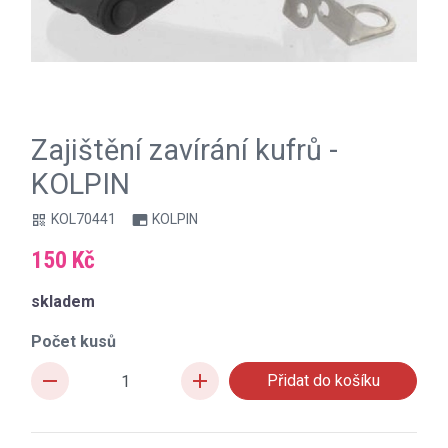
Zajištění zavírání kufrů -
KOLPIN
KOL70441
KOLPIN
qr_code
branding_watermark
150 Kč
skladem
Počet kusů
remove
add