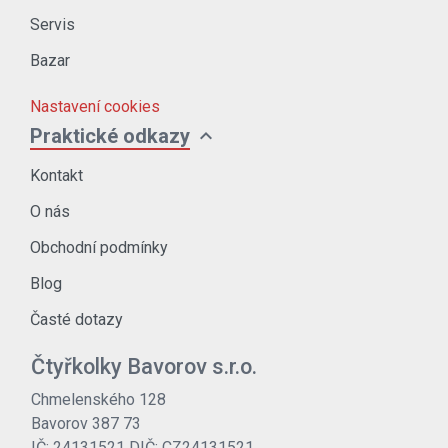
Servis
Bazar
Nastavení cookies
expand_more
Praktické odkazy
Kontakt
O nás
Obchodní podmínky
Blog
Časté dotazy
Čtyřkolky Bavorov s.r.o.
Chmelenského 128
Bavorov 387 73
IČ: 24131521 DIČ: CZ24131521