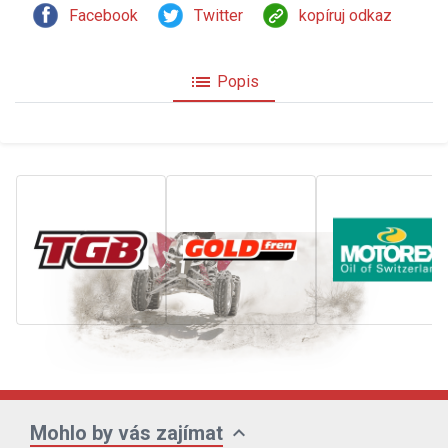
Facebook
Twitter
kopíruj odkaz
list
Popis
expand_more
Mohlo by vás zajímat