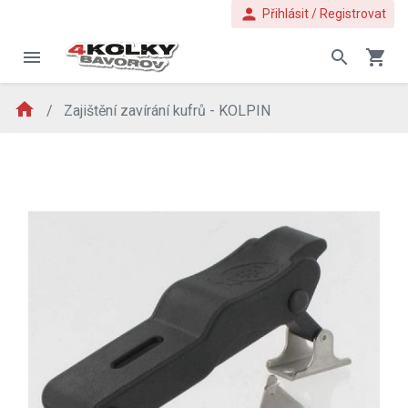
person
Přihlásit / Registrovat
menu
search
shopping_cart
home
Zajištění zavírání kufrů - KOLPIN