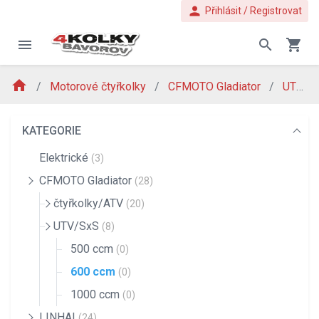
person
Přihlásit / Registrovat
menu
search
shopping_cart
home
Motorové čtyřkolky
CFMOTO Gladiator
UTV/SxS
KATEGORIE
Elektrické
(3)
CFMOTO Gladiator
(28)
čtyřkolky/ATV
(20)
UTV/SxS
(8)
500 ccm
(0)
600 ccm
(0)
1000 ccm
(0)
LINHAI
(24)