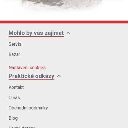
expand_more
Mohlo by vás zajímat
Servis
Bazar
Nastavení cookies
expand_more
Praktické odkazy
Kontakt
O nás
Obchodní podmínky
Blog