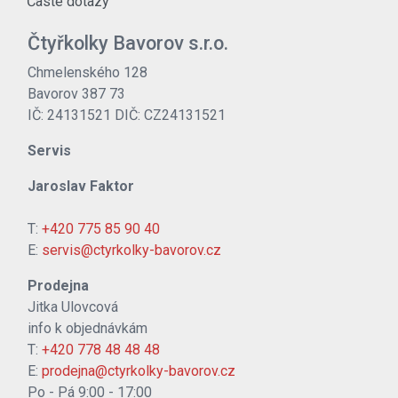
Časté dotazy
Čtyřkolky Bavorov s.r.o.
Chmelenského 128
Bavorov 387 73
IČ: 24131521 DIČ: CZ24131521
Servis
Jaroslav Faktor
T:
+420 775 85 90 40
E:
servis@ctyrkolky-bavorov.cz
Prodejna
Jitka Ulovcová
info k objednávkám
T:
+420 778 48 48 48
E:
prodejna@ctyrkolky-bavorov.cz
Po - Pá 9:00 - 17:00