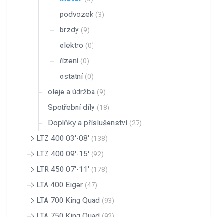
podvozek
(3)
brzdy
(9)
elektro
(0)
řízení
(0)
ostatní
(0)
oleje a údržba
(9)
Spotřební díly
(18)
Doplňky a příslušenství
(27)
LTZ 400 03'-08'
(138)
LTZ 400 09'-15'
(92)
LTR 450 07'-11'
(178)
LTA 400 Eiger
(47)
LTA 700 King Quad
(93)
LTA 750 King Quad
(92)