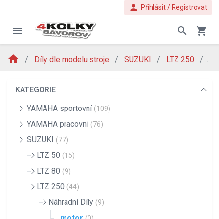
person
Přihlásit / Registrovat
menu
search
shopping_cart
home
Díly dle modelu stroje
SUZUKI
LTZ 250
Ná
KATEGORIE
YAMAHA sportovní
(109)
YAMAHA pracovní
(76)
SUZUKI
(77)
LTZ 50
(15)
LTZ 80
(9)
LTZ 250
(44)
Náhradní Díly
(9)
motor
(0)