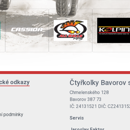
ické odkazy
Čtyřkolky Bavorov s
Chmelenského 128
Bavorov 387 73
IČ: 24131521 DIČ: CZ241315
í podmínky
Servis
Jaroslav Faktor