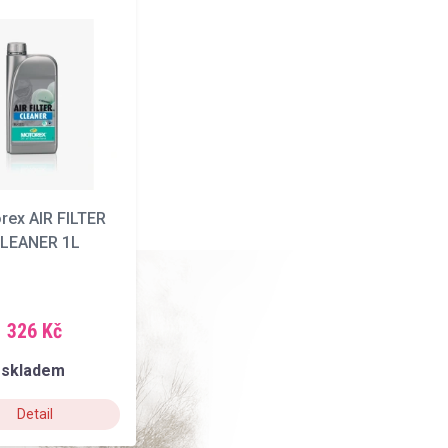
rex AIR FILTER
LEANER 1L
326 Kč
skladem
Detail