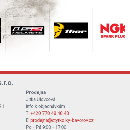
.r.o.
Prodejna
Jitka Ulovcová
21
info k objednávkám
T:
+420 778 48 48 48
E:
prodejna@ctyrkolky-bavorov.cz
Po - Pá 9:00 - 17:00