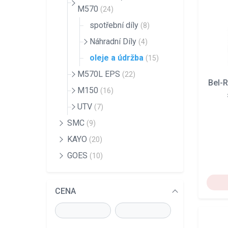
M570
(24)
spotřební díly
(8)
Náhradní Díly
(4)
oleje a údržba
(15)
M570L EPS
(22)
Bel-
M150
(16)
UTV
(7)
SMC
(9)
KAYO
(20)
GOES
(10)
CENA