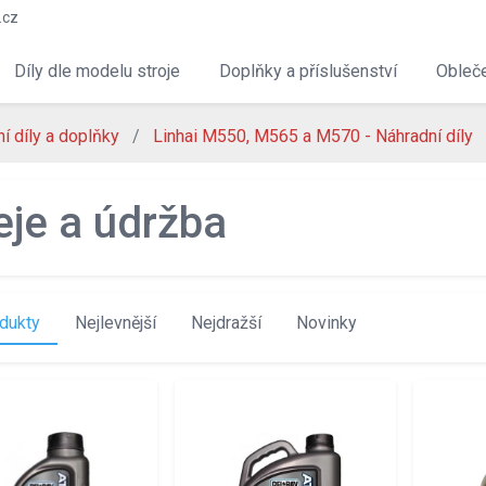
.cz
Díly dle modelu stroje
Doplňky a příslušenství
Obleče
í díly a doplňky
Linhai M550, M565 a M570 - Náhradní díly
eje a údržba
dukty
Nejlevnější
Nejdražší
Novinky