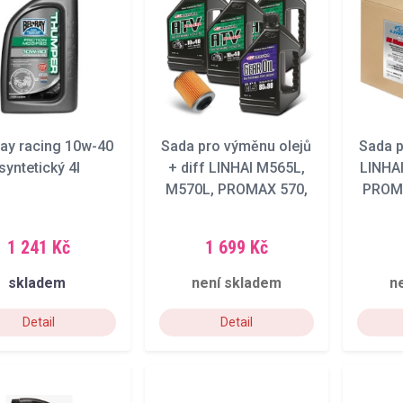
Ray racing 10w-40
Sada pro výměnu olejů
Sada p
syntetický 4l
+ diff LINHAI M565L,
LINHA
M570L, PROMAX 570,
PROMA
T-BOSS 570
1 241 Kč
1 699 Kč
skladem
není skladem
n
Detail
Detail