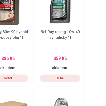
y 80w-90 hypoid
Bel-Ray racing 10w-40
vodový olej 1l
syntetický 1l
386 Kč
359 Kč
skladem
skladem
Detail
Detail