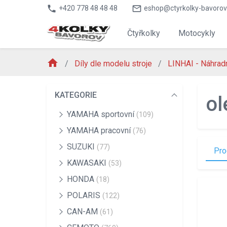
phone
mail_outline
+420 778 48 48 48
eshop@ctyrkolky-bavorov
Čtyřkolky
Motocykly
home
Díly dle modelu stroje
LINHAI - Náhradn
KATEGORIE
ol
YAMAHA sportovní
(109)
YAMAHA pracovní
(76)
SUZUKI
(77)
Pro
KAWASAKI
(53)
HONDA
(18)
POLARIS
(122)
CAN-AM
(61)