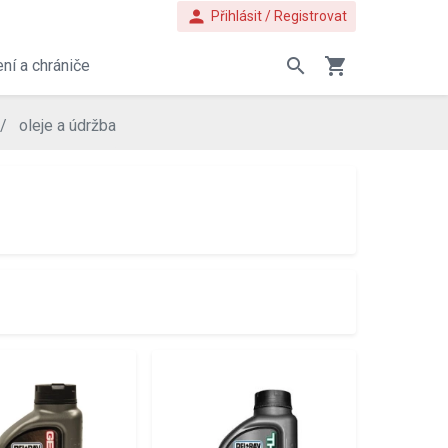
person
Přihlásit / Registrovat
search
shopping_cart
ní a chrániče
oleje a údržba