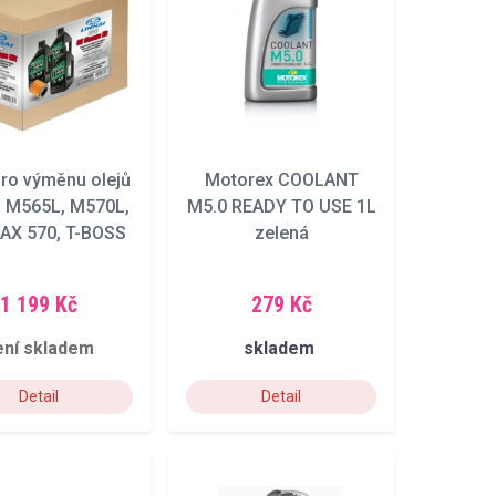
ro výměnu olejů
Motorex COOLANT
I M565L, M570L,
M5.0 READY TO USE 1L
X 570, T-BOSS
zelená
570
1 199 Kč
279 Kč
ení skladem
skladem
Detail
Detail