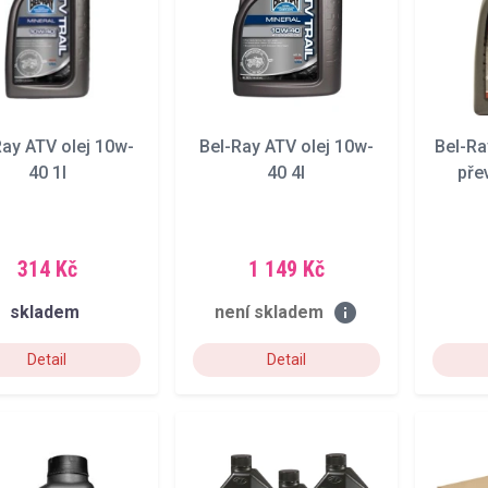
Ray ATV olej 10w-
Bel-Ray ATV olej 10w-
Bel-Ra
40 1l
40 4l
pře
314 Kč
1 149 Kč
info
skladem
není skladem
Detail
Detail