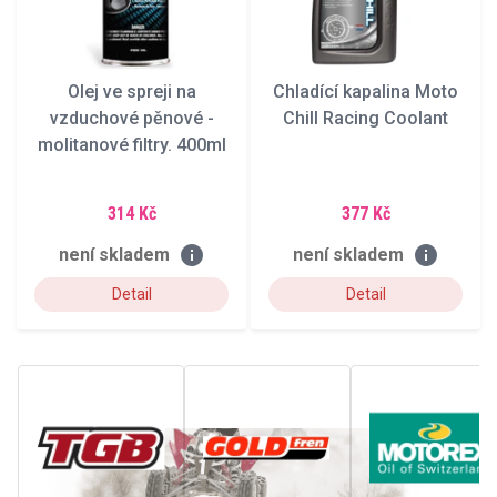
Olej ve spreji na
Chladící kapalina Moto
vzduchové pěnové -
Chill Racing Coolant
molitanové filtry. 400ml
314 Kč
377 Kč
info
info
není skladem
není skladem
Detail
Detail