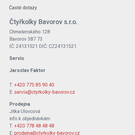
Časté dotazy
Čtyřkolky Bavorov s.r.o.
Chmelenského 128
Bavorov 387 73
IČ: 24131521 DIČ: CZ24131521
Servis
Jaroslav Faktor
T:
+420 775 85 90 40
E:
servis@ctyrkolky-bavorov.cz
Prodejna
Jitka Ulovcová
info k objednávkám
T:
+420 778 48 48 48
E:
prodejna@ctyrkolky-bavorov.cz