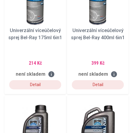
Univerzální víceúčelový
Univerzální víceúčelový
sprej Bel-Ray 175ml 6in1
sprej Bel-Ray 400ml 6in1
214 Kč
399 Kč
info
info
není skladem
není skladem
Detail
Detail