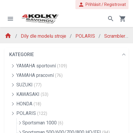
person
Přihlásit / Registrovat
menu
search
shopping_cart
home
Díly dle modelu stroje
POLARIS
Scrambler 1000
KATEGORIE
YAMAHA sportovní
(109)
YAMAHA pracovní
(76)
SUZUKI
(77)
KAWASAKI
(53)
HONDA
(18)
POLARIS
(122)
Sportsman 1000
(6)
Sportsman 500/600/700/800 HO/EFI
(94)