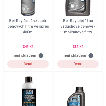
Bel-Ray čistič vzduch.
Bel-Ray olej 1l na
pěnových filtrů ve spreji
vzduchové pěnové -
400ml
molitanové filtry
349 Kč
389 Kč
info
info
není skladem
není skladem
Detail
Detail