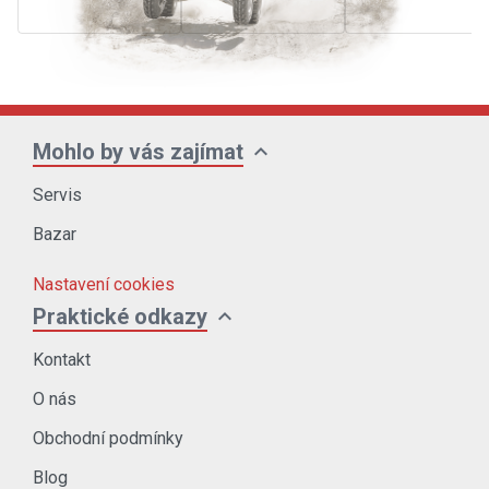
expand_more
Mohlo by vás zajímat
Servis
Bazar
Nastavení cookies
expand_more
Praktické odkazy
Kontakt
O nás
Obchodní podmínky
Blog