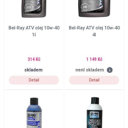
Bel-Ray ATV olej 10w-40
Bel-Ray ATV olej 10w-40
1l
4l
314 Kč
1 149 Kč
info
skladem
není skladem
Detail
Detail