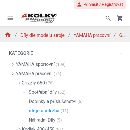
person
Přihlásit / Registrovat
menu
search
shopping_cart
home
Díly dle modelu stroje
YAMAHA pracovní
Grizzly 660
KATEGORIE
YAMAHA sportovní
(109)
YAMAHA pracovní
(76)
Grizzly 660
(76)
Spotřební díly
(62)
Doplňky a příslušenství
(5)
oleje a údržba
(11)
Náhradní Díly
(5)
Kodiak 400/450
(81)