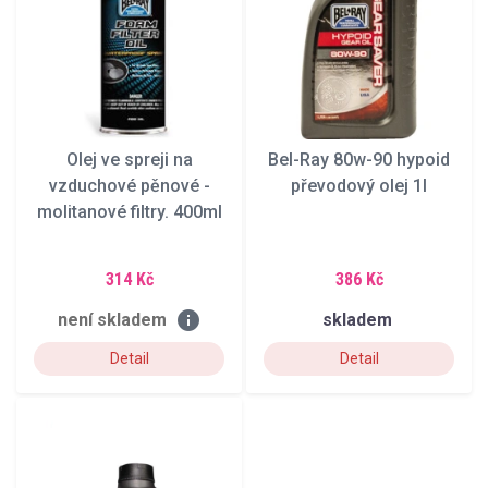
Olej ve spreji na
Bel-Ray 80w-90 hypoid
vzduchové pěnové -
převodový olej 1l
molitanové filtry. 400ml
314 Kč
386 Kč
info
není skladem
skladem
Detail
Detail