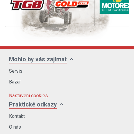
expand_more
Mohlo by vás zajímat
Servis
Bazar
Nastavení cookies
expand_more
Praktické odkazy
Kontakt
O nás