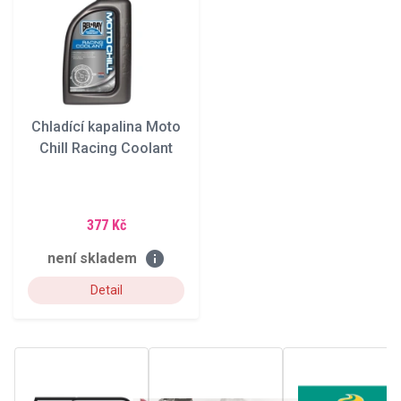
Chladící kapalina Moto
Chill Racing Coolant
377 Kč
info
není skladem
Detail