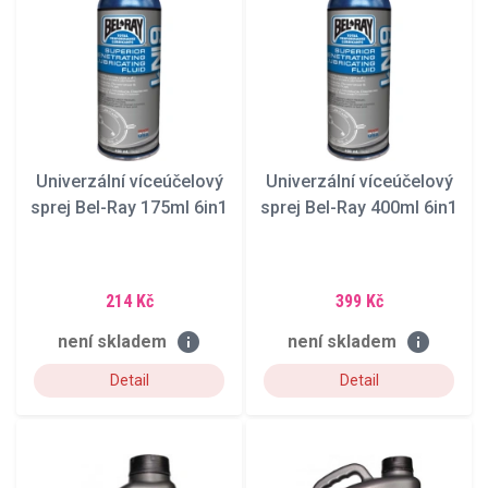
Univerzální víceúčelový
Univerzální víceúčelový
sprej Bel-Ray 175ml 6in1
sprej Bel-Ray 400ml 6in1
214 Kč
399 Kč
info
info
není skladem
není skladem
Detail
Detail