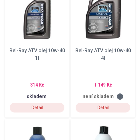
Bel-Ray ATV olej 10w-40
Bel-Ray ATV olej 10w-40
1l
4l
314 Kč
1 149 Kč
info
skladem
není skladem
Detail
Detail