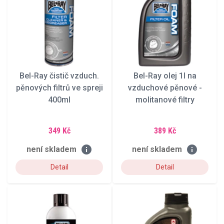
Bel-Ray čistič vzduch.
Bel-Ray olej 1l na
pěnových filtrů ve spreji
vzduchové pěnové -
400ml
molitanové filtry
349 Kč
389 Kč
info
info
není skladem
není skladem
Detail
Detail