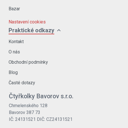
Bazar
Nastavení cookies
expand_more
Praktické odkazy
Kontakt
O nás
Obchodní podmínky
Blog
Časté dotazy
Čtyřkolky Bavorov s.r.o.
Chmelenského 128
Bavorov 387 73
IČ: 24131521 DIČ: CZ24131521