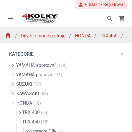
person
Přihlásit / Registrovat
menu
search
shopping_cart
home
Díly dle modelu stroje
HONDA
TRX 450
Ná
KATEGORIE
YAMAHA sportovní
(109)
YAMAHA pracovní
(76)
SUZUKI
(77)
KAWASAKI
(53)
HONDA
(18)
TRX 400
(63)
TRX 450
(68)
Náhradní Díly
(1)