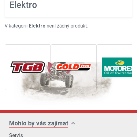
Elektro
V kategorii
Elektro
není žádný produkt.
expand_more
Mohlo by vás zajímat
Servis