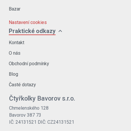
Bazar
Nastavení cookies
expand_more
Praktické odkazy
Kontakt
O nás
Obchodní podmínky
Blog
Časté dotazy
Čtyřkolky Bavorov s.r.o.
Chmelenského 128
Bavorov 387 73
IČ: 24131521 DIČ: CZ24131521