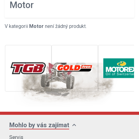
Motor
V kategorii
Motor
není žádný produkt.
expand_more
Mohlo by vás zajímat
Servis