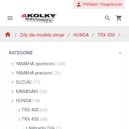
person
Přihlásit / Registrovat
menu
search
shopping_cart
home
Díly dle modelu stroje
HONDA
TRX 450
Ná
KATEGORIE
YAMAHA sportovní
(109)
YAMAHA pracovní
(76)
SUZUKI
(77)
KAWASAKI
(53)
HONDA
(18)
TRX 400
(63)
TRX 450
(68)
Náhradní Díly
(1)